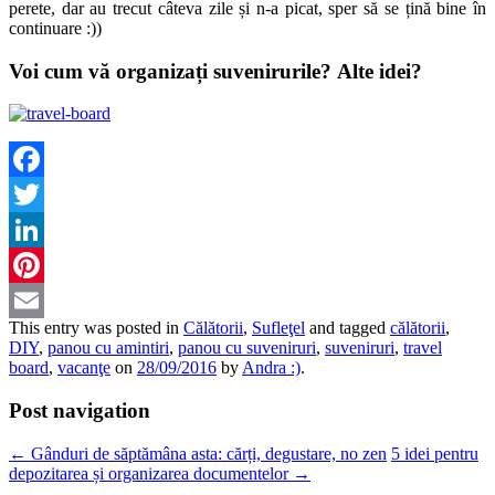
perete, dar au trecut câteva zile și n-a picat, sper să se țină bine în
continuare :))
Voi cum vă organizați suvenirurile? Alte idei?
Facebook
Twitter
LinkedIn
Pinterest
This entry was posted in
Călătorii
,
Sufleţel
and tagged
călătorii
,
Email
DIY
,
panou cu amintiri
,
panou cu suveniruri
,
suveniruri
,
travel
board
,
vacanţe
on
28/09/2016
by
Andra :)
.
Post navigation
←
Gânduri de săptămâna asta: cărți, degustare, no zen
5 idei pentru
depozitarea și organizarea documentelor
→