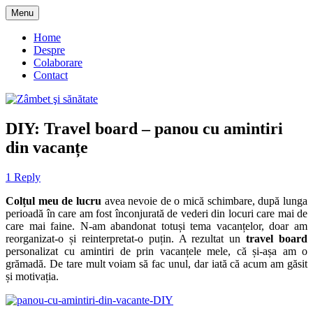
Skip
Menu
to
blog despre starea de bine :)
Zâmbet şi sănătate
content
Home
Despre
Colaborare
Contact
DIY: Travel board – panou cu amintiri
din vacanțe
1 Reply
Colțul meu de lucru
avea nevoie de o mică schimbare, după lunga
perioadă în care am fost înconjurată de vederi din locuri care mai de
care mai faine. N-am abandonat totuși tema vacanțelor, doar am
reorganizat-o și reinterpretat-o puțin. A rezultat un
travel board
personalizat cu amintiri de prin vacanțele mele, că și-așa am o
grămadă. De tare mult voiam să fac unul, dar iată că acum am găsit
și motivația.