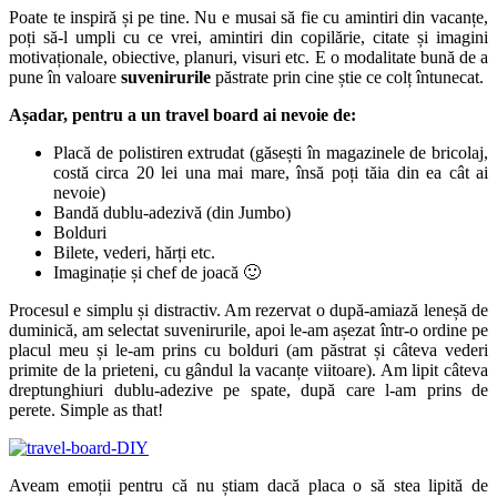
Poate te inspiră și pe tine. Nu e musai să fie cu amintiri din vacanțe,
poți să-l umpli cu ce vrei, amintiri din copilărie, citate și imagini
motivaționale, obiective, planuri, visuri etc. E o modalitate bună de a
pune în valoare
suvenirurile
păstrate prin cine știe ce colț întunecat.
Așadar, pentru a un travel board ai nevoie de:
Placă de polistiren extrudat (găsești în magazinele de bricolaj,
costă circa 20 lei una mai mare, însă poți tăia din ea cât ai
nevoie)
Bandă dublu-adezivă (din Jumbo)
Bolduri
Bilete, vederi, hărți etc.
Imaginație și chef de joacă 🙂
Procesul e simplu și distractiv. Am rezervat o după-amiază leneșă de
duminică, am selectat suvenirurile, apoi le-am așezat într-o ordine pe
placul meu și le-am prins cu bolduri (am păstrat și câteva vederi
primite de la prieteni, cu gândul la vacanțe viitoare). Am lipit câteva
dreptunghiuri dublu-adezive pe spate, după care l-am prins de
perete. Simple as that!
Aveam emoții pentru că nu știam dacă placa o să stea lipită de