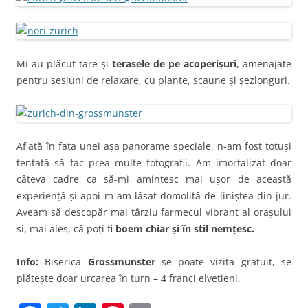
Mi-au plăcut tare și
terasele de pe acoperișuri
, amenajate
pentru sesiuni de relaxare, cu plante, scaune și șezlonguri.
Aflată în fața unei așa panorame speciale, n-am fost totuși
tentată să fac prea multe fotografii. Am imortalizat doar
câteva cadre ca să-mi amintesc mai ușor de această
experiență și apoi m-am lăsat domolită de liniștea din jur.
Aveam să descopăr mai târziu farmecul vibrant al orașului
și, mai ales, că poți fi
boem chiar și în stil nemțesc.
Info:
Biserica
Grossmunster
se poate vizita gratuit, se
plătește doar urcarea în turn – 4 franci elvețieni.