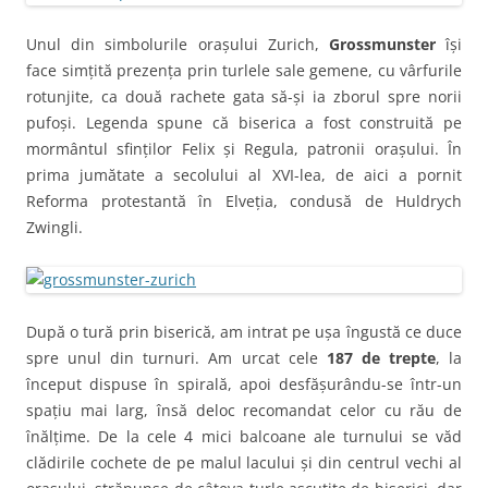
Unul din simbolurile orașului Zurich,
Grossmunster
își
face simțită prezența prin turlele sale gemene, cu vârfurile
rotunjite, ca două rachete gata să-și ia zborul spre norii
pufoși. Legenda spune că biserica a fost construită pe
mormântul sfinților Felix și Regula, patronii orașului. În
prima jumătate a secolului al XVI-lea, de aici a pornit
Reforma protestantă în Elveția, condusă de Huldrych
Zwingli.
După o tură prin biserică, am intrat pe ușa îngustă ce duce
spre unul din turnuri. Am urcat cele
187 de trepte
, la
început dispuse în spirală, apoi desfășurându-se într-un
spațiu mai larg, însă deloc recomandat celor cu rău de
înălțime. De la cele 4 mici balcoane ale turnului se văd
clădirile cochete de pe malul lacului și din centrul vechi al