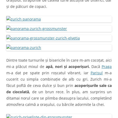
orașului, străpunse de câteva turle ascuțite de biserici, dar
și de pâlcuri de copaci.
Dintre toate turnurile și bisericile în care m-am cocoțat, aici
mi-a plăcut mixul de
apă, nori și acoperișuri.
Dacă
Praga
m-a dat pe spate prin roșcatul vibrant, iar
Parisul
m-a
cucerit cu simpla combinație de alb cu gri, Zurich mi-a
făcut poftă de ceva dulce și bun prin
acoperișurile sale ca
de ciocolată,
de un brun rece. În plus, am surprins un
ditamai norul care se plimba deasupra lacului, completând
atmosfera calmă a orașului, cu bărcile adormite la chei.