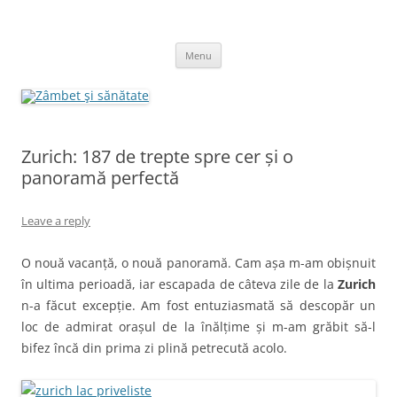
Skip
to
Zâmbet şi sănătate
content
blog despre starea de bine :)
Menu
Zurich: 187 de trepte spre cer și o
panoramă perfectă
Leave a reply
O nouă vacanță, o nouă panoramă. Cam așa m-am obișnuit
în ultima perioadă, iar escapada de câteva zile de la
Zurich
n-a făcut excepție. Am fost entuziasmată să descopăr un
loc de admirat orașul de la înălțime și m-am grăbit să-l
bifez încă din prima zi plină petrecută acolo.