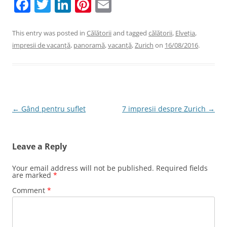
F
T
Li
Pi
E
a
w
n
nt
m
c
itt
k
er
ai
This entry was posted in
Călătorii
and tagged
călătorii
,
Elveția
,
impresii de vacanţă
,
panoramă
,
vacanţă
,
Zurich
on
16/08/2016
.
e
er
e
e
l
b
dI
st
o
n
o
Post
←
Gând pentru suflet
7 impresii despre Zurich
→
k
navigation
Leave a Reply
Your email address will not be published.
Required fields
are marked
*
Comment
*