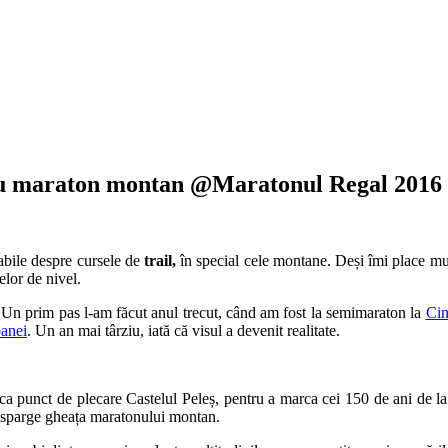
eu maraton montan @Maratonul Regal 2016
rabile despre cursele de
trail,
în special cele montane. Deși îmi place 
elor de nivel.
 Un prim pas l-am făcut anul trecut, când am fost la semimaraton la
Cin
oanei
. Un an mai târziu, iată că visul a devenit realitate.
 ca punct de plecare Castelul Peleș, pentru a marca cei 150 de ani de la
a sparge gheața maratonului montan.