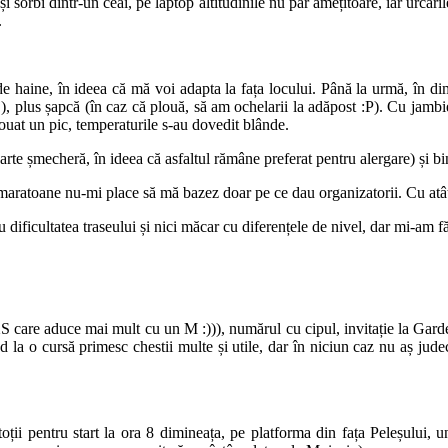
 și sorbi dintr-un ceai, pe laptop altitudinile nu par amețitoare, iar urcă
.
 de haine, în ideea că mă voi adapta la fața locului. Până la urmă, în 
uj), plus șapcă (în caz că plouă, să am ochelarii la adăpost :P). Cu jamb
plouat un pic, temperaturile s-au dovedit blânde.
arte șmecheră, în ideea că asfaltul rămâne preferat pentru alergare) și b
maratoane nu-mi place să mă bazez doar pe ce dau organizatorii. Cu atât
ficultatea traseului și nici măcar cu diferențele de nivel, dar mi-am fă
 care aduce mai mult cu un M :))), numărul cu cipul, invitație la Garde
la o cursă primesc chestii multe și utile, dar în niciun caz nu aș judec
toții pentru start la ora 8 dimineața, pe platforma din fața Peleșului,