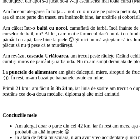
încurajeze, dar apoi s-a jucat de-a v-ați ascunselea mai toată cursa (M
Am început alergarea în forță…. not! cu o urcare pe poteca pietruită, l
așa că mare parte din traseu era înnămolit bine, iar urcările și coborâr
Am călcat într-o
baltă cu noroi
, camuflată de iarbă, încă înainte d
curselor de trail, nu? Altfel, care mai e farmecul dacă nu dai cu fund
pământ cu apă, face bine la piele 😛 Și nici nu mă așteptam să ies lu
plăcut să nu-ți pese că te murdărești.
Am revăzut
cascada Urlătoarea,
am trecut peste râulețe făcând echil
curat și miros de pământ și iarbă udă. Nu m-am simțit deranjată de ploai
La
punctele de alimentare
am găsit dulcețuri, miere, siropuri de fructe
:))). În rest, m-am bazat pe batoanele avute cu mine.
Primii 21 km i-am făcut în
3h 24 m
, iar linia de sosire am trecut-o d
restrâns cea de-a doua medalie, diploma și alte mici amintiri.
Concluziile mele
Am alergat doar o parte din cei 42 km, iar în rest am mers, așa
probabil au altă impresie 😀
În afară de febră musculară, n-am avut vreo accidentare și nici