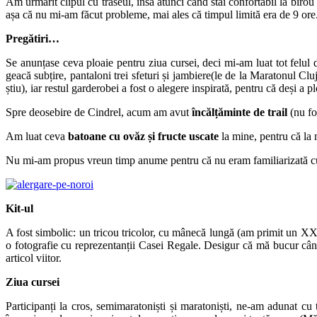
Am urmărit clipul cu traseul, însă atunci când stai confortabil la birou
așa că nu mi-am făcut probleme, mai ales că timpul limită era de 9 ore
Pregătiri…
Se anunțase ceva ploaie pentru ziua cursei, deci mi-am luat tot felul
geacă subțire, pantaloni trei sfeturi și jambiere(le de la Maratonul Cl
știu), iar restul garderobei a fost o alegere inspirată, pentru că deși a 
Spre deosebire de Cindrel, acum am avut
încălțăminte de trail
(nu fo
Am luat ceva
batoane cu ovăz și fructe uscate
la mine, pentru că la 
Nu mi-am propus vreun timp anume pentru că nu eram familiarizată cu di
Kit-ul
A fost simbolic: un tricou tricolor, cu mânecă lungă (am primit un XXS
o fotografie cu reprezentanții Casei Regale. Desigur că mă bucur când 
articol viitor.
Ziua cursei
Participanți la cros, semimaratoniști și maratoniști, ne-am adunat cu 