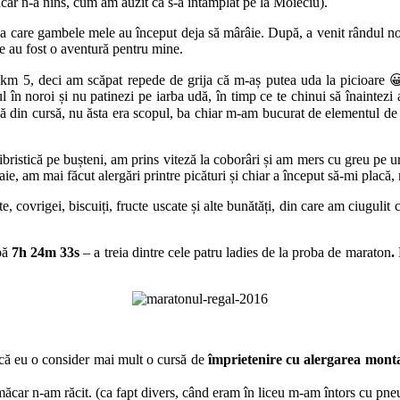
ăcar n-a nins, cum am auzit că s-a întâmplat pe la Moieciu).
a care gambele mele au început deja să mârâie. După, a venit rândul noro
ile au fost o aventură pentru mine.
e km 5, deci am scăpat repede de grija că m-aș putea uda la picioare 
ul în noroi și nu patinezi pe iarba udă, în timp ce te chinui să înaintez
nă din cursă, nu ăsta era scopul, ba chiar m-am bucurat de elementul de 
ibristică pe bușteni, am prins viteză la coborâri și am mers cu greu pe ur
e, am mai făcut alergări printre picături și chiar a început să-mi placă,
, covrigei, biscuiți, fructe uscate și alte bunătăți, din care am ciugulit c
upă
7h 24m 33s
– a treia dintre cele patru ladies de la proba de maraton
.
 că eu o consider mai mult o cursă de
împrietenire cu alergarea mont
 măcar n-am răcit. (ca fapt divers, când eram în liceu m-am întors cu p