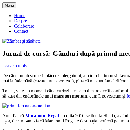
Skip
Menu
to
blog despre starea de bine :)
Zâmbet şi sănătate
content
Home
Despre
Colaborare
Contact
Jurnal de cursă: Gânduri după primul m
Leave a reply
De când am descoperit plăcerea alergatului, am tot citit impresii favo
mai la îndemână (cazare, transport etc.), plus că nu sunt fan al diferenț
Totuși, vine un moment când curiozitatea e mai mare decât confortul.
să gust din endorfinele unui
maraton montan,
cum îi povesteam și
I
Am aflat că
Maratonul Regal
– ediția 2016 se ține la Sinaia, având
ușor, deci mi-am zis că Maratonul Regal e destinația perfectă pentru 