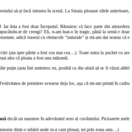
iului să-și facă intrarea în scenă. La Sinaia plouase zilele anterioare,
 Iar ăsta a fost doar începutul. Bănuiesc că face parte din atmosfera
i apucându-te de crengi? Eh, n-am luat-o în tragic, până la urmă e doar
noutate, adică traseul cu obstacole “naturale” și mi-am dat seama că e
cări (aia spre pârtie a fost cea mai cea…). Toate astea la pachet cu aer
 mai ales că ploaia a fost una măruntă.
âte puțin (asta îmi amintesc eu, posibil ca din afară să se fi văzut altfel
Festivitatea de premiere avusese deja loc, așa că mi-am primit în cadru
ană
decât un maraton în adevăratul sens al cuvântului. Picioarele mele
neumonie dintr-o tabără unde m-a cam plouat, tot prin zona asta…)