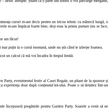
rile – deloc abrupte. Știam că o parte din traseu o voi parcurge mergând,
dimineața cursei m-am decis pentru un tricou tehnic cu mânecă lungă, o
ierele m-am împăcat foarte bine, deși erau la prima purtare (nu se face,
ine am făcut!
 mai puțin la o cursă montană, unde nu știi când te izbește foamea.
cut un calcul că mă voi încadra în timpul limită.
n Party, evenimentul festiv al Casei Regale, un pliant de la sponsor și
a experiența doar după conținutul kit-ului. Poate o să detaliez într-un
 unde începuseră pregătirile pentru Garden Party. Soarele a venit să ne