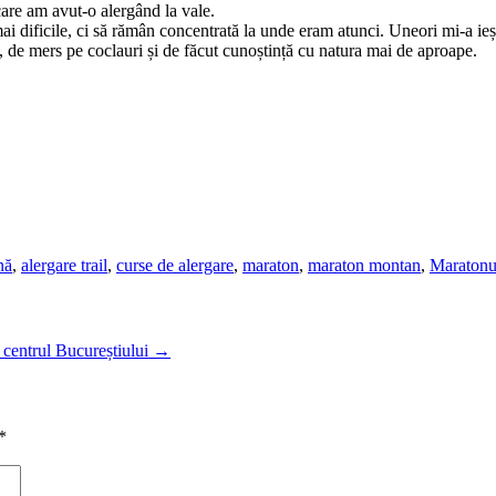
care am avut-o alergând la vale.
i dificile, ci să rămân concentrată la unde eram atunci. Uneori mi-a ieșit
 de mers pe coclauri și de făcut cunoștință cu natura mai de aproape.
nă
,
alergare trail
,
curse de alergare
,
maraton
,
maraton montan
,
Maratonu
 centrul Bucureștiului
→
*