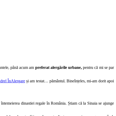
muntele, până acum am
preferat alergările urbane,
pentru că mi se par
drel ÎnAlergare
și am testat… pământul. Bineînțeles, mi-am dorit apoi
 întemeierea dinastiei regale în România. Știam că la Sinaia se ajunge