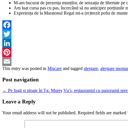
M-am bucurat de prezența munților, de senzația de libertate pe 
Am luat cursa pas cu pas, încercând să nu anticipez porțiunile ma
Experiența de la Maratonul Regal mi-a (re)trezit pofta de munte,
Facebook
Twitter
LinkedIn
Pinterest
This entry was posted in
Mişcare
and tagged
alergare
,
alergare monta
Email
Post navigation
←
Pe fugă şi ploaie în Tg. Mureş
Vu’s, restaurantul cu panoramă spre
Leave a Reply
Your email address will not be published.
Required fields are marked