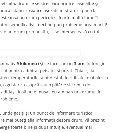
 pietruită, drum ce se strecoară printre case albe şi
anică, stânci roşiatice aşezate în straturi, până la
 este însă un drum periculos, foarte multă lume îl
unt nesemnificative, deci nu pun probleme prea mari. E
ste un drum prin pustiu, ci se intersectează cu tot
roximativ
9 kilometri
şi se face cam în
3 ore,
în funcţie
ocat pentru admirat peisajul şi pozat. Chiar şi la
t eu, temperaturile sunt destul de ridicate, mai ales la
ă, o gustare, o şapcă sau o pălărie şi crema de
ţi adidaşi, însă nu e musai; eu am parcurs drumul în
probleme.
, unde găsiţi şi un punct de informare turistică,
re mai puteţi afla informaţii despre drum. Vă prezint
erge foarte bine şi după intuiţie, eventual mai