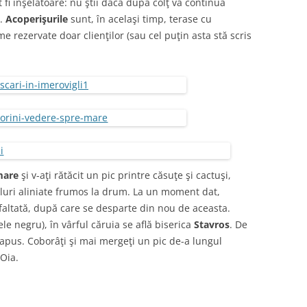
 fi înşelătoare: nu ştii dacă după colţ va continua
e.
Acoperişurile
sunt, în acelaşi timp, terase cu
 rezervate doar clienţilor (sau cel puţin asta stă scris
mare
şi v-aţi rătăcit un pic printre căsuţe şi cactuşi,
eluri aliniate frumos la drum. La un moment dat,
faltată, după care se desparte din nou de aceasta.
 negru), în vârful căruia se află biserica
Stavros
. De
l apus. Coborâţi şi mai mergeţi un pic de-a lungul
 Oia.