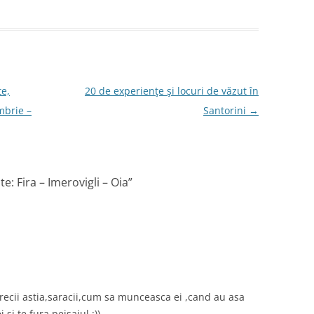
te,
20 de experienţe şi locuri de văzut în
mbrie –
Santorini
→
e: Fira – Imerovigli – Oia
”
ecii astia,saracii,cum sa munceasca ei ,cand au asa
,si te fura peisajul :))