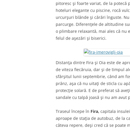
pitoresc şi foarte variat, de la potecă
hoteluri elegante cu piscine, rocă vulc
urcurşuri blânde şi cărări înguste. Nu
parcurge. Diferenţele de altitudine s
o plimbare relaxantă, mai ales că nu e
felul de aşezări şi biserici.
Distanţa dintre Fira şi Oia este de ap
de viteza fiecăruia, dar şi de timpul al
sfârşitul lunii septembrie, când am fos
prânz, aşa că nu uitaţi de sticla cu ap
protecţie solară. E de preferat să ave
sandale cu talpă joasă şi nu am avut 
Traseul începe în
Fira,
capitala insulei
aproape de staţia de autobuz, de la ca
câteva repere, deşi cred că se poate m