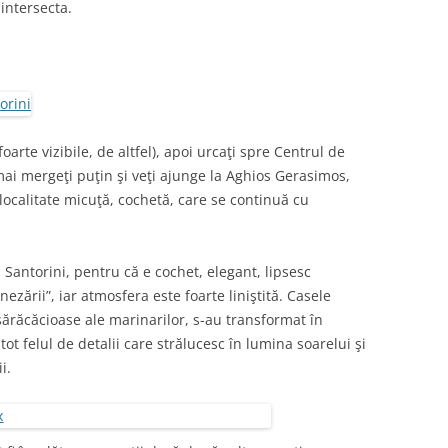
 intersecta.
oarte vizibile, de altfel), apoi urcaţi spre Centrul de
ai mergeţi puţin şi veţi ajunge la Aghios Gerasimos,
 localitate micuţă, cochetă, care se continuă cu
 Santorini, pentru că e cochet, elegant, lipsesc
nezării”, iar atmosfera este foarte liniştită. Casele
 sărăcăcioase ale marinarilor, s-au transformat în
tot felul de detalii care strălucesc în lumina soarelui şi
i.