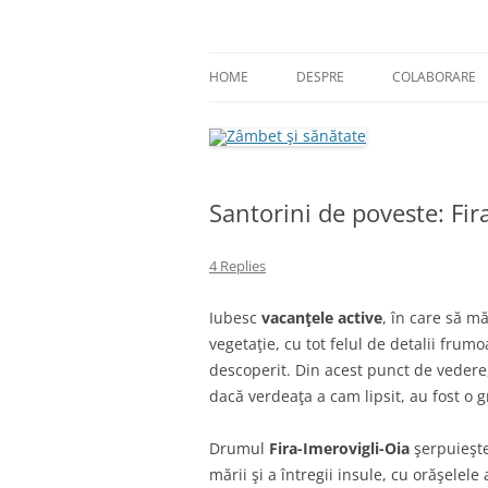
Skip
to
content
blog despre starea de bine :)
Zâmbet şi sănătate
HOME
DESPRE
COLABORARE
Santorini de poveste: Fira
4 Replies
Iubesc
vacanţele active
, în care să m
vegetaţie, cu tot felul de detalii frum
descoperit. Din acest punct de vedere,
dacă verdeaţa a cam lipsit, au fost o 
Drumul
Fira-Imerovigli-Oia
şerpuieşte
mării şi a întregii insule, cu orăşelel