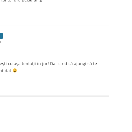
r
M
şti cu aşa tentaţii în jur! Dar cred că ajungi să te
ent dat