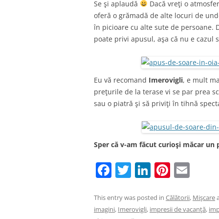
Se şi aplaudă
Dacă vreţi o atmosfe
oferă o grămadă de alte locuri de unde
în picioare cu alte sute de persoane.
poate privi apusul, aşa că nu e cazul s
Eu vă recomand
Imerovigli
, e mult ma
preţurile de la terase vi se par prea 
sau o piatră şi să priviţi în tihnă spec
Sper că v-am făcut curioşi măcar un p
F
T
Li
Pi
E
a
w
n
nt
m
c
itt
k
er
ai
This entry was posted in
Călătorii
,
Mişcare
a
imagini
,
Imerovigli
,
impresii de vacanţă
,
imp
e
er
e
e
l