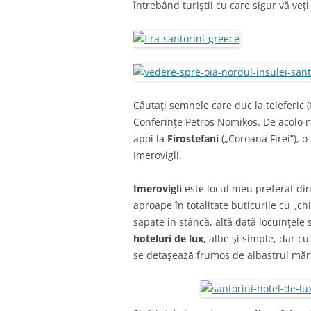
întrebând turiştii cu care sigur vă veţi
Căutaţi semnele care duc la teleferic (f
Conferinţe Petros Nomikos. De acolo m
apoi la
Firostefani
(„Coroana Firei”), o
Imerovigli.
Imerovigli
este locul meu preferat din
aproape în totalitate buticurile cu „chi
săpate în stâncă, altă dată locuinţele
hoteluri de lux,
albe şi simple, dar cu 
se detaşează frumos de albastrul mări