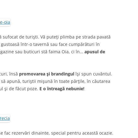
ă sufocat de turişti. Vă puteţi plimba pe strada pavată
gustoasă într-o tavernă sau face cumpărături în
gazine sau buticuri stă faima Oia, ci în…
apusul de
curi, însă
promovarea şi brandingul
îşi spun cuvântul.
să apună, turiştii mişună în toate părţile, în căutarea
l şi de făcut poze.
E o întreagă nebunie!
se fac rezervări dinainte, special pentru această ocazie.