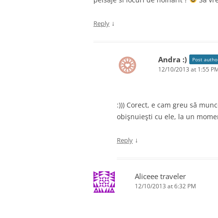
↓
Reply
Andra :)
Post autho
12/10/2013 at 1:55 P
:))) Corect, e cam greu să munce
obişnuieşti cu ele, la un mom
↓
Reply
Aliceee traveler
12/10/2013 at 6:32 PM