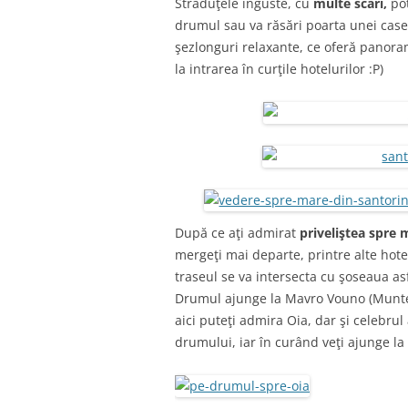
Străduţele înguste, cu
multe scări,
pot
drumul sau va răsări poarta unei cas
şezlonguri relaxante, ce oferă panorame
la intrarea în curţile hotelurilor :P)
După ce aţi admirat
priveliştea spre 
mergeţi mai departe, printre alte hot
traseul se va intersecta cu şoseaua as
Drumul ajunge la Mavro Vouno (Muntele
aici puteţi admira Oia, dar şi celebru
drumului, iar în curând veţi ajunge la