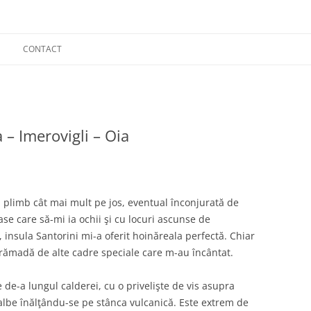
CONTACT
 – Imerovigli – Oia
ă plimb cât mai mult pe jos, eventual înconjurată de
oase care să-mi ia ochii şi cu locuri ascunse de
 insula Santorini mi-a oferit hoinăreala perfectă. Chiar
grămadă de alte cadre speciale care m-au încântat.
 de-a lungul calderei, cu o privelişte de vis asupra
e albe înălţându-se pe stânca vulcanică. Este extrem de