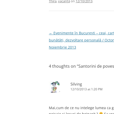
Thira
,
vacanţă
on
12/10/2013
.
b
dI
st
o
n
o
k
Post
←
Evenimente în Bucureşti – ceai, car
navigation
bunătăţi, dezvoltare personală / Octo
Noiembrie 2013
4 thoughts on “
Santorini de povest
Silving
12/10/2013 at 1:20 PM
Mai,cum de ce nu intelege lumea ca gr
peisaje si locuri de hoinarit ?
Sa vrei