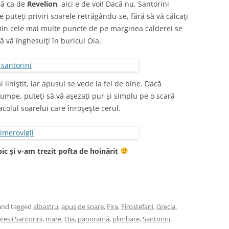
ră ca de
Revelion
, aici e de voi! Dacă nu, Santorini
 puteţi priviri soarele retrăgându-se, fără să vă călcaţi
 Din cele mai multe puncte de pe marginea calderei se
ă vă înghesuiţi în buricul Oia.
i liniştit, iar apusul se vede la fel de bine. Dacă
scumpe, puteţi să vă aşezaţi pur şi simplu pe o scară
tacolul soarelui care înroşeşte cerul.
ic şi v-am trezit pofta de hoinărit
nd tagged
albastru
,
apus de soare
,
Fira
,
Firostefani
,
Grecia
,
resii Santorini
,
mare
,
Oia
,
panoramă
,
plimbare
,
Santorini
,