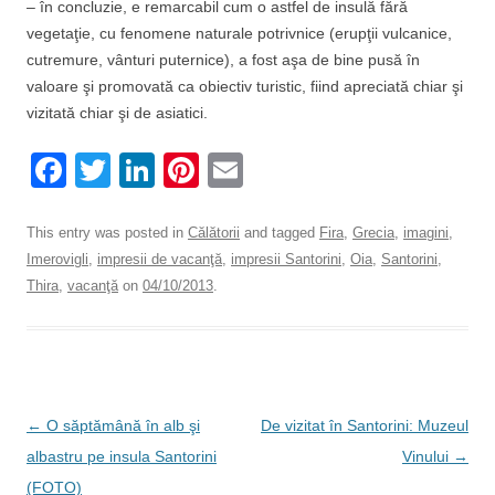
– în concluzie, e remarcabil cum o astfel de insulă fără
vegetaţie, cu fenomene naturale potrivnice (erupţii vulcanice,
cutremure, vânturi puternice), a fost aşa de bine pusă în
valoare şi promovată ca obiectiv turistic, fiind apreciată chiar şi
vizitată chiar şi de asiatici.
F
T
Li
Pi
E
a
wi
n
nt
m
c
tt
k
er
ail
This entry was posted in
Călătorii
and tagged
Fira
,
Grecia
,
imagini
,
Imerovigli
,
impresii de vacanţă
,
impresii Santorini
,
Oia
,
Santorini
,
e
er
e
e
Thira
,
vacanţă
on
04/10/2013
.
b
dI
st
o
n
o
k
Post
←
O săptămână în alb şi
De vizitat în Santorini: Muzeul
navigation
albastru pe insula Santorini
Vinului
→
(FOTO)