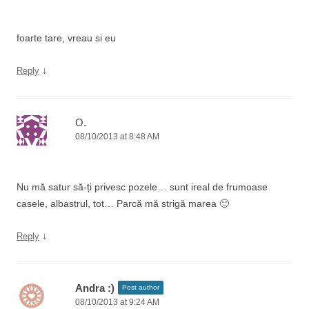
foarte tare, vreau si eu
↓
Reply
O.
08/10/2013 at 8:48 AM
Nu mă satur să-ți privesc pozele… sunt ireal de frumoase
casele, albastrul, tot… Parcă mă strigă marea 🙂
↓
Reply
Andra :)
Post author
08/10/2013 at 9:24 AM