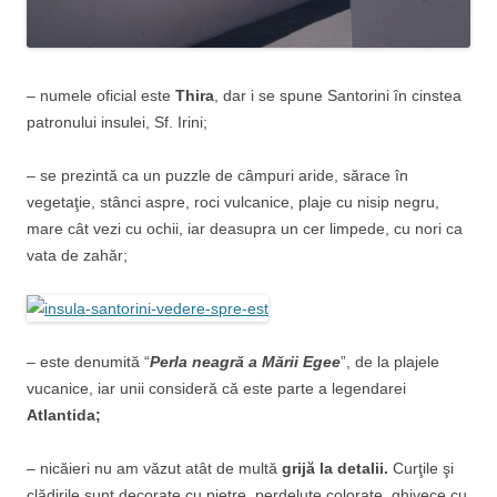
– numele oficial este
Thira
, dar i se spune Santorini în cinstea
patronului insulei, Sf. Irini;
– se prezintă ca un puzzle de câmpuri aride, sărace în
vegetaţie, stânci aspre, roci vulcanice, plaje cu nisip negru,
mare cât vezi cu ochii, iar deasupra un cer limpede, cu nori ca
vata de zahăr;
– este denumită “
Perla neagră a Mării Egee
”, de la plajele
vucanice, iar unii consideră că este parte a legendarei
Atlantida;
– nicăieri nu am văzut atât de multă
grijă la detalii.
Curţile şi
clădirile sunt decorate cu pietre, perdeluţe colorate, ghivece cu