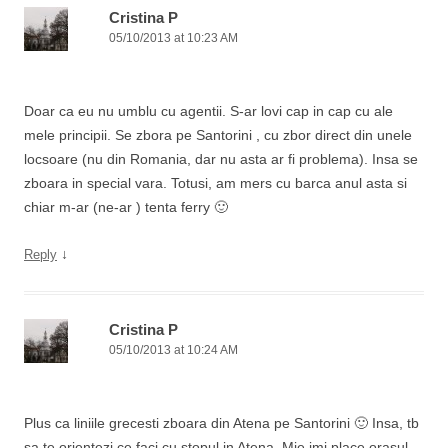
Cristina P
05/10/2013 at 10:23 AM
Doar ca eu nu umblu cu agentii. S-ar lovi cap in cap cu ale
mele principii. Se zbora pe Santorini , cu zbor direct din unele
locsoare (nu din Romania, dar nu asta ar fi problema). Insa se
zboara in special vara. Totusi, am mers cu barca anul asta si
chiar m-ar (ne-ar ) tenta ferry 🙂
↓
Reply
Cristina P
05/10/2013 at 10:24 AM
Plus ca liniile grecesti zboara din Atena pe Santorini 🙂 Insa, tb
sa te orientezi ce faci cu stopul in Atena. Mie imi place orasul