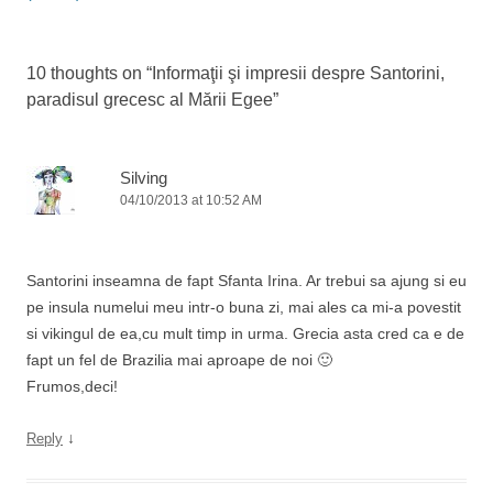
10 thoughts on “
Informaţii şi impresii despre Santorini,
paradisul grecesc al Mării Egee
”
Silving
04/10/2013 at 10:52 AM
Santorini inseamna de fapt Sfanta Irina. Ar trebui sa ajung si eu
pe insula numelui meu intr-o buna zi, mai ales ca mi-a povestit
si vikingul de ea,cu mult timp in urma. Grecia asta cred ca e de
fapt un fel de Brazilia mai aproape de noi 🙂
Frumos,deci!
↓
Reply