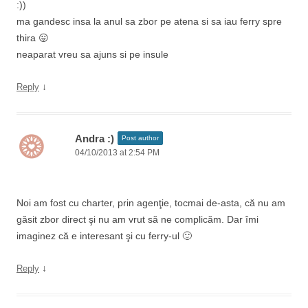
:))
ma gandesc insa la anul sa zbor pe atena si sa iau ferry spre
thira 😛
neaparat vreu sa ajuns si pe insule
↓
Reply
Andra :)
Post author
04/10/2013 at 2:54 PM
Noi am fost cu charter, prin agenţie, tocmai de-asta, că nu am
găsit zbor direct şi nu am vrut să ne complicăm. Dar îmi
imaginez că e interesant şi cu ferry-ul 🙂
↓
Reply