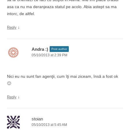
asa ca nu ma deranjeaza statul pe acolo. Abia astept sa ma
intorc, de altfel.
↓
Reply
Andra :)
Post author
05/10/2013 at 2:39 PM
Nici eu nu sunt fan agenţii, cum îţi mai ziceam, însă a fost ok
🙂
↓
Reply
stoian
05/10/2013 at 5:45 AM