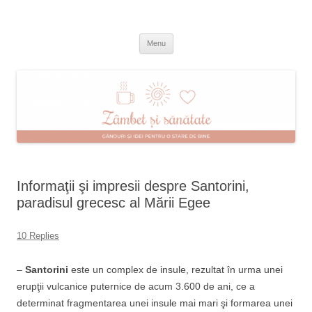
Skip
to
Zâmbet şi sănătate
content
blog despre starea de bine :)
Menu
Informaţii şi impresii despre Santorini,
paradisul grecesc al Mării Egee
10 Replies
–
Santorini
este un complex de insule, rezultat în urma unei
erupţii vulcanice puternice de acum 3.600 de ani, ce a
determinat fragmentarea unei insule mai mari şi formarea unei