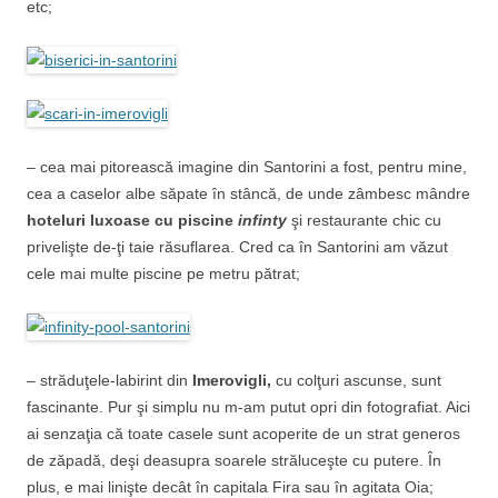
etc;
– cea mai pitorească imagine din Santorini a fost, pentru mine,
cea a caselor albe săpate în stâncă, de unde zâmbesc mândre
hoteluri luxoase cu piscine
infinty
şi restaurante chic cu
privelişte de-ţi taie răsuflarea. Cred ca în Santorini am văzut
cele mai multe piscine pe metru pătrat;
– străduţele-labirint din
Imerovigli,
cu colţuri ascunse, sunt
fascinante. Pur şi simplu nu m-am putut opri din fotografiat. Aici
ai senzaţia că toate casele sunt acoperite de un strat generos
de zăpadă, deşi deasupra soarele străluceşte cu putere. În
plus, e mai linişte decât în capitala Fira sau în agitata Oia;