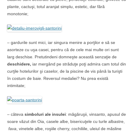
plante, cactuşi, totul aranjat simplu, estetic, dar fără
monotonie;
– gardurile sunt mici, iar singura menire a porţilor e să se
asorteze cu uşa casei, pentru că de cele mai multe ori sunt
larg deschise. Pretutindeni domneşte această senzaţie de
deschidere,
iar mergând pe străduţe poţi admira cam totul din
curţile hotelurilor şi caselor, de la piscine de vis până la turişti
în costum de baie. Reversul medaliei? Nu prea există
intimitate;
– câteva
simboluri ale insulei
: măgăruşii, vinsanto, apusul de
soare văzut din Oia, casele albe, bisericuţele cu turle albastre,
fava
, vinetele albe, roşiile cherry, cochiliile, uleiul de măsline