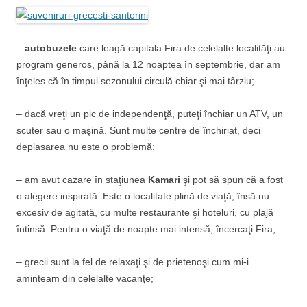
–
autobuzele
care leagă capitala Fira de celelalte localităţi au
program generos, până la 12 noaptea în septembrie, dar am
înţeles că în timpul sezonului circulă chiar şi mai târziu;
– dacă vreţi un pic de independenţă, puteţi închiar un ATV, un
scuter sau o maşină. Sunt multe centre de închiriat, deci
deplasarea nu este o problemă;
– am avut cazare în staţiunea
Kamari
şi pot să spun că a fost
o alegere inspirată. Este o localitate plină de viaţă, însă nu
excesiv de agitată, cu multe restaurante şi hoteluri, cu plajă
întinsă. Pentru o viaţă de noapte mai intensă, încercaţi Fira;
– grecii sunt la fel de relaxaţi şi de prietenoşi cum mi-i
aminteam din celelalte vacanţe;