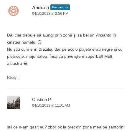
Andra :)
Post author
04/10/2013 at 2:56 PM
Da, clar trebuie să ajungi prin zonă şi să bei un vinsanto în
cinstea numelui 😉
Nu ştiu cum e în Brazilia, dar pe acolo plajele erau negre şi cu
pietricele, majoritatea. Însă ca privelişte e superbă!! Mult
albastru 😀
↓
Reply
Cristina P
04/10/2013 at 11:01 AM
stii ce n-am gasit eu? zbor ok la pret din zona mea pe santorini