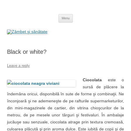
Skip
to
Zâmbet şi sănătate
content
blog despre starea de bine :)
Menu
Black or white?
Leave a reply
Ciocolata
este o
sursă de plăcere la
îndemâna oricui, disponibilă în sute de forme şi combinaţii. Ne
înconjoară şi ne ademeneşte de pe rafturile supermarketurilor,
din mini-magazinele de cartier, din vitrina chioşcurilor de la
metrou, de pe mesele unor târguri şi festivaluri. În ambalaje
jucăuşe sau senzuale, ciocolata atrage prin textura cremoasă,
culoarea plăcută şi prin aroma dulce. Este iubită de copii şi de