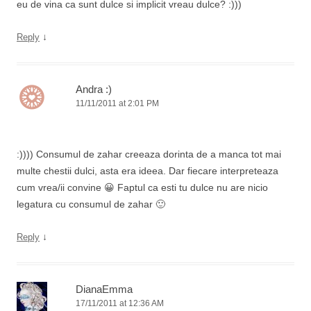
eu de vina ca sunt dulce si implicit vreau dulce? :)))
↓
Reply
Andra :)
11/11/2011 at 2:01 PM
:)))) Consumul de zahar creeaza dorinta de a manca tot mai
multe chestii dulci, asta era ideea. Dar fiecare interpreteaza
cum vrea/ii convine 😀 Faptul ca esti tu dulce nu are nicio
legatura cu consumul de zahar 🙂
↓
Reply
DianaEmma
17/11/2011 at 12:36 AM