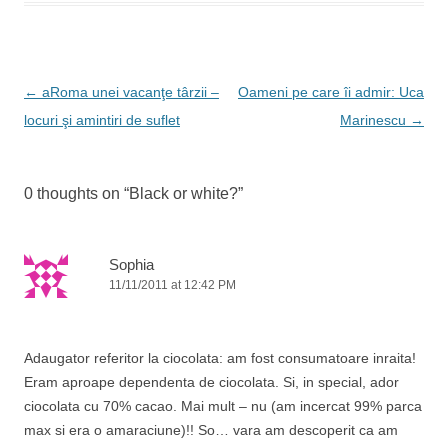
b
dI
st
o
n
o
Post
←
aRoma unei vacanţe târzii –
Oameni pe care îi admir: Uca
k
navigation
locuri şi amintiri de suflet
Marinescu
→
0 thoughts on “
Black or white?
”
Sophia
11/11/2011 at 12:42 PM
Adaugator referitor la ciocolata: am fost consumatoare inraita!
Eram aproape dependenta de ciocolata. Si, in special, ador
ciocolata cu 70% cacao. Mai mult – nu (am incercat 99% parca
max si era o amaraciune)!! So… vara am descoperit ca am