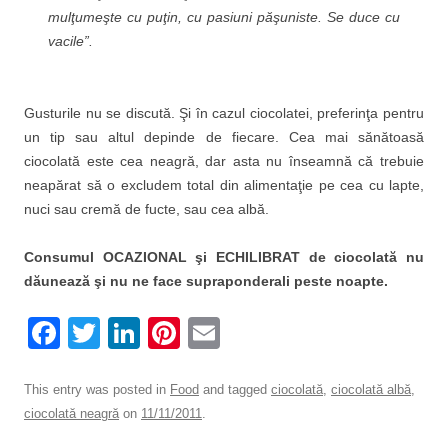
mulţumeşte cu puţin, cu pasiuni păşuniste. Se duce cu
vacile”.
Gusturile nu se discută. Şi în cazul ciocolatei, preferinţa pentru
un tip sau altul depinde de fiecare. Cea mai sănătoasă
ciocolată este cea neagră, dar asta nu înseamnă că trebuie
neapărat să o excludem total din alimentaţie pe cea cu lapte,
nuci sau cremă de fucte, sau cea albă.
Consumul OCAZIONAL şi ECHILIBRAT de ciocolată nu
dăunează şi nu ne face supraponderali peste noapte.
F
T
Li
Pi
E
a
wi
n
nt
m
c
tt
k
er
ail
This entry was posted in
Food
and tagged
ciocolată
,
ciocolată albă
,
ciocolată neagră
on
11/11/2011
.
e
er
e
e