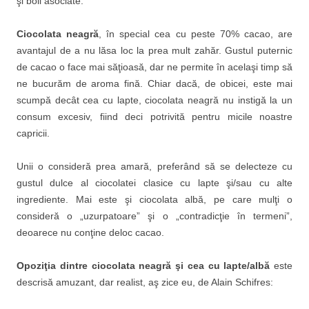
şi boli asociate.
Ciocolata neagră
, în special cea cu peste 70% cacao, are
avantajul de a nu lăsa loc la prea mult zahăr. Gustul puternic
de cacao o face mai săţioasă, dar ne permite în acelaşi timp să
ne bucurăm de aroma fină. Chiar dacă, de obicei, este mai
scumpă decât cea cu lapte, ciocolata neagră nu instigă la un
consum excesiv, fiind deci potrivită pentru micile noastre
capricii.
Unii o consideră prea amară, preferând să se delecteze cu
gustul dulce al ciocolatei clasice cu lapte şi/sau cu alte
ingrediente. Mai este şi ciocolata albă, pe care mulţi o
consideră o „uzurpatoare” şi o „contradicţie în termeni”,
deoarece nu conţine deloc cacao.
Opoziţia dintre ciocolata neagră şi cea cu lapte/albă
este
descrisă amuzant, dar realist, aş zice eu, de Alain Schifres: