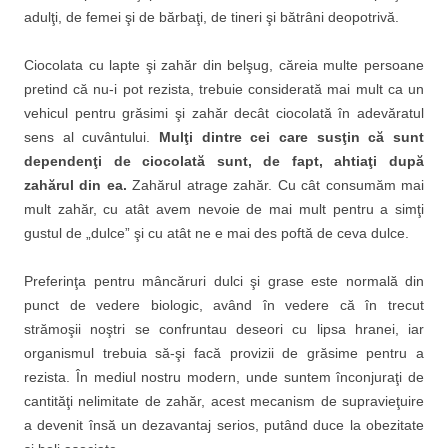
adulţi, de femei şi de bărbaţi, de tineri şi bătrâni deopotrivă.
Ciocolata cu lapte şi zahăr din belşug, căreia multe persoane
pretind că nu-i pot rezista, trebuie considerată mai mult ca un
vehicul pentru grăsimi şi zahăr decât ciocolată în adevăratul
sens al cuvântului.
Mulţi dintre cei care susţin că sunt
dependenţi de ciocolată sunt, de fapt, ahtiaţi după
zahărul din ea.
Zahărul atrage zahăr. Cu cât consumăm mai
mult zahăr, cu atât avem nevoie de mai mult pentru a simţi
gustul de „dulce” şi cu atât ne e mai des poftă de ceva dulce.
Preferinţa pentru mâncăruri dulci şi grase este normală din
punct de vedere biologic, având în vedere că în trecut
strămoşii noştri se confruntau deseori cu lipsa hranei, iar
organismul trebuia să-şi facă provizii de grăsime pentru a
rezista. În mediul nostru modern, unde suntem înconjuraţi de
cantităţi nelimitate de zahăr, acest mecanism de supravieţuire
a devenit însă un dezavantaj serios, putând duce la obezitate