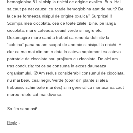
hemoglobina 81 si nisip la rinichi de origine oxalica. Bun. Hai
sa caut pe net cauze: ce scade hemoglobina atat de mult? De
la ce se formeaza nisipul de origine oxalica? Surpriza!!!!
Scumpa mea ciocolata, cea de toate zilele! Bine, pe langa
ciocolata, mai e cafeaua, ceaiul verde si negru etc.
Dezamagire mare cand a trebuit sa renunta definitiv la
“cofeina” pana nu am scapat de anemie si nisipul la rinichi. E
clar ca ma mai alintam o data la cateva saptamani cu cateva
patratele de ciocolata sau prajitura cu ciocolata. De aici am
tras concluzia: tot ce se consuma in exces dauneaza
organismului. 🙁 Am redus considerabil consumul de ciocolata,
nu mai beau ceai negru/verde (doar din plante si alea
trebuiesc schimbate mai des) si in general cu manacarea caut
mereu retete cat mai diverse.
Sa fim sanatosi!
↓
Reply