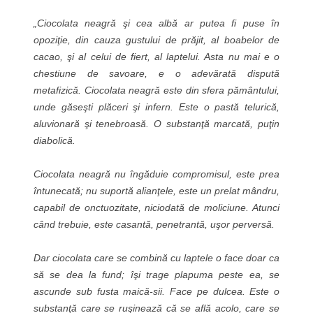
„Ciocolata neagră şi cea albă ar putea fi puse în
opoziţie, din cauza gustului de prăjit, al boabelor de
cacao, şi al celui de fiert, al laptelui. Asta nu mai e o
chestiune de savoare, e o adevărată dispută
metafizică. Ciocolata neagră este din sfera pământului,
unde găseşti plăceri şi infern. Este o pastă telurică,
aluvionară şi tenebroasă. O substanţă marcată, puţin
diabolică.
Ciocolata neagră nu îngăduie compromisul, este prea
întunecată; nu suportă alianţele, este un prelat mândru,
capabil de onctuozitate, niciodată de moliciune. Atunci
când trebuie, este casantă, penetrantă, uşor perversă.
Dar ciocolata care se combină cu laptele o face doar ca
să se dea la fund; îşi trage plapuma peste ea, se
ascunde sub fusta maică-sii. Face pe dulcea. Este o
substanţă care se ruşinează că se află acolo, care se