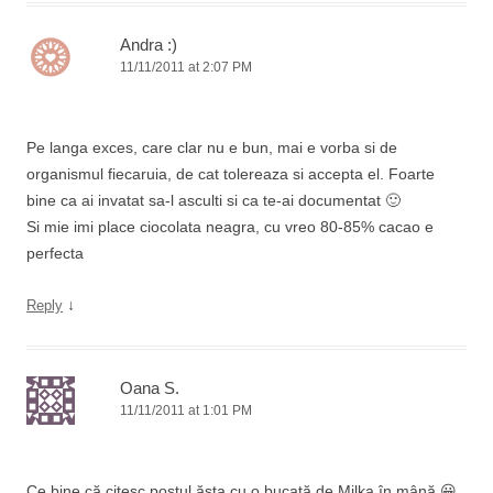
Andra :)
11/11/2011 at 2:07 PM
Pe langa exces, care clar nu e bun, mai e vorba si de
organismul fiecaruia, de cat tolereaza si accepta el. Foarte
bine ca ai invatat sa-l asculti si ca te-ai documentat 🙂
Si mie imi place ciocolata neagra, cu vreo 80-85% cacao e
perfecta
↓
Reply
Oana S.
11/11/2011 at 1:01 PM
Ce bine că citesc postul ăsta cu o bucată de Milka în mână 😀