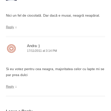
Nici un fel de ciocolată. Dar dacă e musai, neagră neapărat.
↓
Reply
Andra :)
17/11/2011 at 3:14 PM
Si eu votez pentru cea neagra, majoritatea celor cu lapte mi se
par prea dulci
↓
Reply