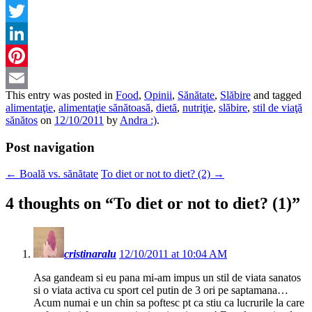
Facebook
Twitter
LinkedIn
Pinterest
This entry was posted in
Food
,
Opinii
,
Sănătate
,
Slăbire
and tagged
Email
alimentaţie
,
alimentaţie sănătoasă
,
dietă
,
nutriţie
,
slăbire
,
stil de viaţă
sănătos
on
12/10/2011
by
Andra :)
.
Post navigation
←
Boală vs. sănătate
To diet or not to diet? (2)
→
4 thoughts on “
To diet or not to diet? (1)
”
cristinaralu
12/10/2011 at 10:04 AM
Asa gandeam si eu pana mi-am impus un stil de viata sanatos
si o viata activa cu sport cel putin de 3 ori pe saptamana…
Acum numai e un chin sa poftesc pt ca stiu ca lucrurile la care