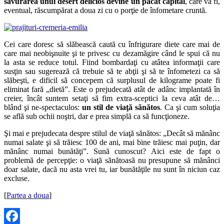
savurarea unui desert delicios devine un păcat capital
, care va fi,
eventual, răscumpărat a doua zi cu o porţie de înfometare cruntă.
Cei care doresc să slăbească caută cu înfrigurare diete care mai de
care mai neobişnuite şi te privesc cu dezamăgire când le spui că nu
la asta se reduce totul. Fiind bombardaţi cu atâtea informaţii care
susţin sau sugerează că trebuie să te abţii şi să te înfometezi ca să
slăbeşti, e dificil să concepem că surplusul de kilograme poate fi
eliminat fară „dietă”. Este o prejudecată atât de adânc implantată în
creier, încât suntem setaţi să fim extra-sceptici la ceva atât de…
blând şi ne-spectaculos:
un stil de viaţă sănătos
. Ca şi cum soluţia
se află sub ochii noştri, dar e prea simplă ca să funcţioneze.
Şi mai e prejudecata despre stilul de viaţă sănătos: „Decât să mănânc
numai salate şi să trăiesc 100 de ani, mai bine trăiesc mai puţin, dar
mănânc numai bunătăţi”. Sună cunoscut? Aici este de fapt o
problemă de percepţie: o viaţă sănătoasă nu presupune să mănânci
doar salate, dacă nu asta vrei tu, iar bunătăţile nu sunt în niciun caz
excluse.
[
Partea a doua
]