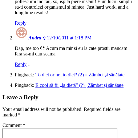
poftesc imi fac rau, so, ispita piere instant! E un lucru simplu
sa-ti controlezi organismul si mintea. Just hard work, and a
long time results!
Reply
↓
Andra :)
12/10/2011 at 1:18 PM
Dap, me too 🙂 Acum ma mir si eu la cate prostii mancam
fara sa-mi dau seama
Reply
↓
Pingback:
To diet or not to diet? (2) « Zâmbet şi sănătate
Pingback:
E cool să fii „la dietă” (?) | Zâmbet şi sănătate
Leave a Reply
Your email address will not be published.
Required fields are
marked
*
Comment
*