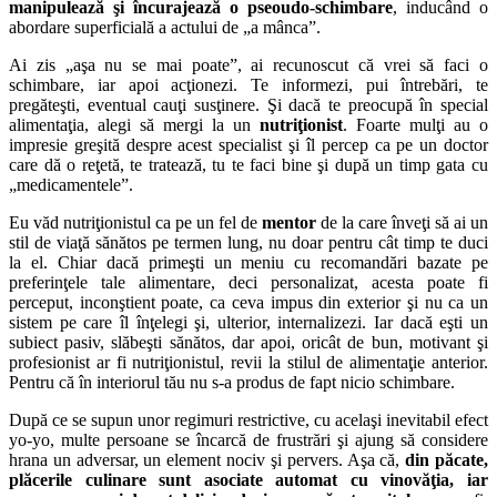
manipulează şi încurajează o pseoudo-schimbare
, inducând o
abordare superficială a actului de „a mânca”.
Ai zis „aşa nu se mai poate”, ai recunoscut că vrei să faci o
schimbare, iar apoi acţionezi. Te informezi, pui întrebări, te
pregăteşti, eventual cauţi susţinere. Şi dacă te preocupă în special
alimentaţia, alegi să mergi la un
nutriţionist
. Foarte mulţi au o
impresie greşită despre acest specialist şi îl percep ca pe un doctor
care dă o reţetă, te tratează, tu te faci bine şi după un timp gata cu
„medicamentele”.
Eu văd nutriţionistul ca pe un fel de
mentor
de la care înveţi să ai un
stil de viaţă sănătos pe termen lung, nu doar pentru cât timp te duci
la el. Chiar dacă primeşti un meniu cu recomandări bazate pe
preferinţele tale alimentare, deci personalizat, acesta poate fi
perceput, inconştient poate, ca ceva impus din exterior şi nu ca un
sistem pe care îl înţelegi şi, ulterior, internalizezi. Iar dacă eşti un
subiect pasiv, slăbeşti sănătos, dar apoi, oricât de bun, motivant şi
profesionist ar fi nutriţionistul, revii la stilul de alimentaţie anterior.
Pentru că în interiorul tău nu s-a produs de fapt nicio schimbare.
După ce se supun unor regimuri restrictive, cu acelaşi inevitabil efect
yo-yo, multe persoane se încarcă de frustrări şi ajung să considere
hrana un adversar, un element nociv şi pervers. Aşa că,
din păcate,
plăcerile culinare sunt asociate automat cu vinovăţia, iar