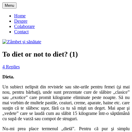
Skip
Menu
to
blog despre starea de bine :)
Zâmbet şi sănătate
content
Home
Despre
Colaborare
Contact
To diet or not to diet? (1)
4 Replies
Dieta.
Un subiect nelipsit din revistele sau site-urile pentru femei (şi mai
nou, pentru bărbaţi), unde sunt prezentate cure de slăbire „clasice”
sau „exotice” care promit kilograme eliminate peste noapte. Să nu
mai vorbim de multele pastile, ceaiuri, creme, aparate, haine etc. care
susţin că te slăbesc uşor, fără ca tu să mişti un deget. Mai apar şi
„vedete” care se laudă cum au slăbit 15 kilograme într-o săptămână
cu supă de varză sau compot de struguri.
Nu-mi prea place termenul „dietă”. Pentru că pur şi simplu