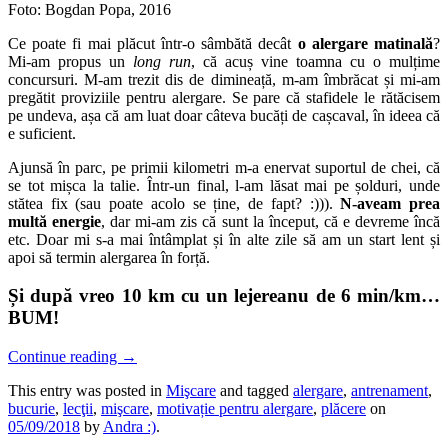
Foto: Bogdan Popa, 2016
Ce poate fi mai plăcut într-o sâmbătă decât
o alergare matinală
?
Mi-am propus un
long run
, că acuș vine toamna cu o mulțime
concursuri. M-am trezit dis de dimineață, m-am îmbrăcat și mi-am
pregătit proviziile pentru alergare. Se pare că stafidele le rătăcisem
pe undeva, așa că am luat doar câteva bucăți de cașcaval, în ideea că
e suficient.
Ajunsă în parc, pe primii kilometri m-a enervat suportul de chei, că
se tot mișca la talie. Într-un final, l-am lăsat mai pe șolduri, unde
stătea fix (sau poate acolo se ține, de fapt? :))).
N-aveam prea
multă energie
, dar mi-am zis că sunt la început, că e devreme încă
etc. Doar mi s-a mai întâmplat și în alte zile să am un start lent și
apoi să termin alergarea în forță.
Și după vreo 10 km cu un lejereanu de 6 min/km…
BUM!
Continue reading
→
This entry was posted in
Mişcare
and tagged
alergare
,
antrenament
,
bucurie
,
lecţii
,
mişcare
,
motivație pentru alergare
,
plăcere
on
05/09/2018
by
Andra :)
.