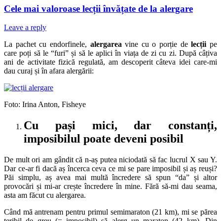
Cele mai valoroase lecții învățate de la alergare
Leave a reply
La pachet cu endorfinele,
alergarea
vine cu o porție de
lecții
pe
care poți să le “furi” și să le aplici în viața de zi cu zi. După câțiva
ani de activitate fizică regulată, am descoperit câteva idei care-mi
dau curaj și în afara alergării:
Foto: Irina Anton, Fisheye
Cu pași mici, dar constanți,
imposibilul poate deveni posibil
De mult ori am gândit că n-aș putea niciodată să fac lucrul X sau Y.
Dar ce-ar fi dacă aș încerca ceva ce mi se pare imposibil și aș reuși?
Păi simplu, aș avea mai multă încredere să spun “da” și altor
provocări și mi-ar crește încredere în mine. Fără să-mi dau seama,
asta am făcut cu alergarea.
Când mă antrenam pentru primul semimaraton (21 km), mi se părea
teribil de greu (= imposibil) să alerg un maraton (42 km). Din