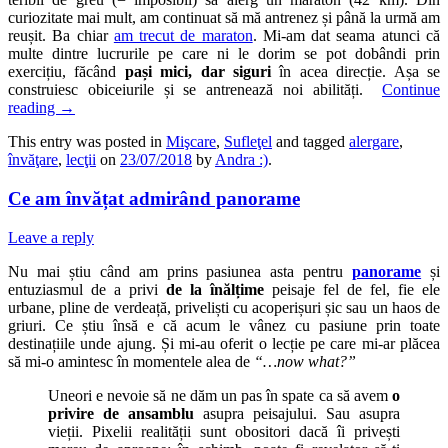
curiozitate mai mult, am continuat să mă antrenez și până la urmă am
reușit. Ba chiar
am trecut de maraton
. Mi-am dat seama atunci că
multe dintre lucrurile pe care ni le dorim se pot dobândi prin
exercițiu, făcând
pași mici, dar siguri
în acea direcție. Așa se
construiesc obiceiurile și se antrenează noi abilități.
Continue
reading
→
This entry was posted in
Mişcare
,
Sufleţel
and tagged
alergare
,
învăţare
,
lecţii
on
23/07/2018
by
Andra :)
.
Ce am învățat admirând panorame
Leave a reply
Nu mai știu când am prins pasiunea asta pentru
panorame
și
entuziasmul de a privi
de la înălțime
peisaje fel de fel, fie ele
urbane, pline de verdeață, priveliști cu acoperișuri șic sau un haos de
griuri. Ce știu însă e că acum le vânez cu pasiune prin toate
destinațiile unde ajung. Și mi-au oferit o lecție pe care mi-ar plăcea
să mi-o amintesc în momentele alea de
“…now what?”
Uneori e nevoie să ne dăm un pas în spate ca să avem
o
privire de ansamblu
asupra peisajului. Sau asupra
vieții. Pixelii realității sunt obositori dacă îi privești