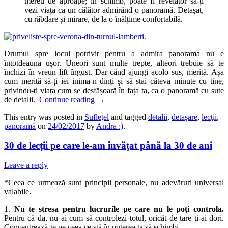
mereu de aproape; în schimb, poate fi revelator să-ți
vezi viața ca un călător admirând o panoramă. Detașat,
cu răbdare și mirare, de la o înălțime confortabilă.
Drumul spre locul potrivit pentru a admira panorama nu e
întotdeauna ușor. Uneori sunt multe trepte, alteori trebuie să te
închizi în vreun lift îngust. Dar când ajungi acolo sus, merită. Așa
cum merită să-ți iei inima-n dinți și să stai câteva minute cu tine,
privindu-ți viața cum se desfășoară în fața ta, ca o panoramă cu sute
de detalii.
Continue reading
→
This entry was posted in
Sufleţel
and tagged
detalii
,
detașare
,
lecţii
,
panoramă
on
24/02/2017
by
Andra :)
.
30 de lecţii pe care le-am învăţat până la 30 de ani
Leave a reply
*Ceea ce urmează sunt principii personale, nu adevăruri universal
valabile.
1.
Nu te stresa pentru lucrurile pe care nu le poţi controla.
Pentru că da, nu ai cum să controlezi totul, oricât de tare ţi-ai dori.
Concentrează-te pe ceea ce stă în puterea ta să schimbi.