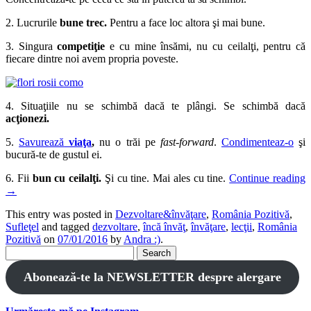
2. Lucrurile
bune trec.
Pentru a face loc altora şi mai bune.
3. Singura
competiţie
e cu mine însămi, nu cu ceilalţi, pentru că
fiecare dintre noi avem propria poveste.
4. Situaţiile nu se schimbă dacă te plângi. Se schimbă dacă
acţionezi.
5.
Savurează
viaţa
,
nu o trăi pe
fast-forward
.
Condimenteaz-o
şi
bucură-te de gustul ei.
6. Fii
bun cu ceilalţi.
Şi cu tine. Mai ales cu tine.
Continue reading
→
This entry was posted in
Dezvoltare&învăţare
,
România Pozitivă
,
Sufleţel
and tagged
dezvoltare
,
încă învăţ
,
învăţare
,
lecţii
,
România
Pozitivă
on
07/01/2016
by
Andra :)
.
Search
for:
Abonează-te la NEWSLETTER despre alergare