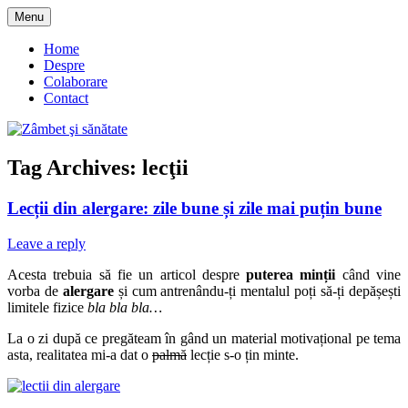
Skip
Menu
to
blog despre starea de bine :)
Zâmbet şi sănătate
content
Home
Despre
Colaborare
Contact
Tag Archives:
lecţii
Lecții din alergare: zile bune și zile mai puțin bune
Leave a reply
Acesta trebuia să fie un articol despre
puterea minții
când vine
vorba de
alergare
și cum antrenându-ți mentalul poți să-ți depășești
limitele fizice
bla bla bla…
La o zi după ce pregăteam în gând un material motivațional pe tema
asta, realitatea mi-a dat o
palmă
lecție s-o țin minte.