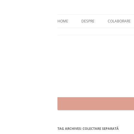
Skip
to
content
blog despre starea de bine :)
Zâmbet şi sănătate
HOME
DESPRE
COLABORARE
TAG ARCHIVES:
COLECTARE SEPARATĂ