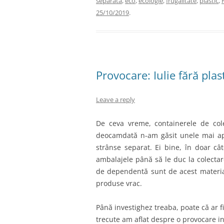
separată
,
eco
,
ecologie
,
frugalitate
,
plastic
,
25/10/2019
.
Provocare: Iulie fără plas
Leave a reply
De ceva vreme, containerele de col
deocamdată n-am găsit unele mai apro
strânse separat. Ei bine, în doar câ
ambalajele până să le duc la colecta
de dependentă sunt de acest material
produse vrac.
Până investighez treaba, poate că ar 
trecute am aflat despre o provocare i