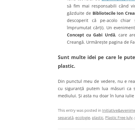
să fim mai responsabili când v
găzduite de
Bibliotecile Ion Cre
descoperit că pe-acolo chiar
împrumutat cărți). Un eveniment
Concept cu Gabi Urdă
, care ar
Creangă. Urmărește pagina de F
Sunt multe idei pe care le pu
plastic.
Din punctul meu de vedere, nu e real
cu siguranță putem lua măsuri ca 
mediului. Și asta nu doar în luna iuli
This entry was posted in
Iniţiative&evenim
separată
,
ecologie
,
plastic
,
Plastic Free July
,