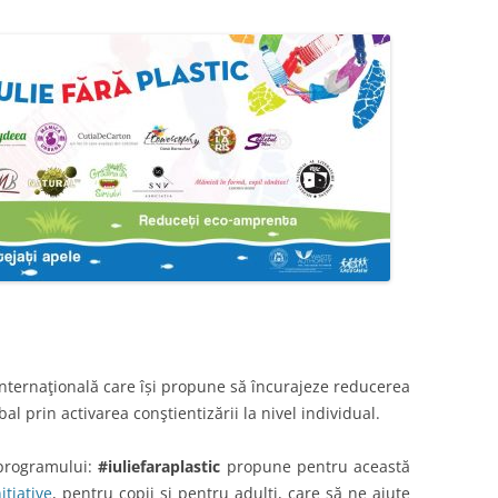
 internaţională care își propune să încurajeze reducerea
al prin activarea conştientizării la nivel individual.
 programului:
#iul
iefaraplastic
propune pentru această
ițiative
, pentru copii și pentru adulți, care să ne ajute