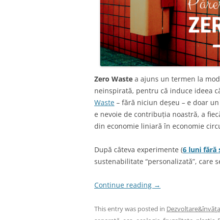
Zero Waste
a ajuns un termen la modă
neinspirată, pentru că induce ideea c
Waste
– fără niciun deșeu – e doar un i
e nevoie de contribuția noastră, a fiec
din economie liniară în economie circ
După câteva experimente (
6 luni fără
sustenabilitate “personalizată”, care s
Continue reading
→
This entry was posted in
Dezvoltare&învăţ