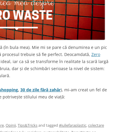
 (în bula mea). Mie mi se pare că denumirea e un pic
ă procesul trebuie să fie perfect. Deocamdată,
Zero
deal, iar ca să se transforme în realitate la scară largă
ăruia, dar și de schimbări serioase la nivel de sistem:
ulară.
 shopping
,
30 de zile fără zahăr
), mi-am creat un fel de
e potrivește stilului meu de viață:
are
,
Opinii
,
Tips&Tricks
and tagged
#iuliefaraplastic
,
colectare