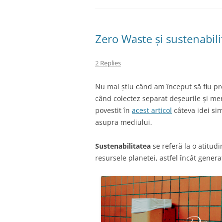
Zero Waste și sustenabilit
2 Replies
Nu mai știu când am început să fiu p
când colectez separat deșeurile și m
povestit în
acest articol
câteva idei sim
asupra mediului.
Sustenabilitatea
se referă la o atitud
resursele planetei, astfel încât generaț