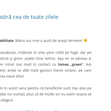
stră cea de toate zilele
bilitate.
Mâna sus cine a auzit de aceşti termeni!
vocabular, întâlnite în vreo ştire citită pe fugă, dar pe
icat şi greoi, poate chiar tehnic. Aşa mi se păreau şi
am intrat mai mult în contact cu
lumea „green”
. Am
sii aride se află nişte gesturi foarte simple, pe care
prea mare efort.
m în acest sens pentru că beneficiile sunt mai ales pe
 (dar nu numai), plus că de multe ori nu avem ocazia să
cologice.