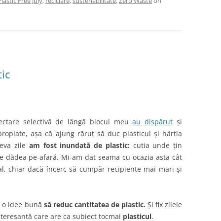
Plastic Free July
,
reciclare
,
sustenabilitate
,
Zero Waste
on
tic
ectare selectivă de lângă blocul meu
au dispărut
și
piate, așa că ajung răruț să duc plasticul și hârtia
teva zile
am fost inundată de plastic:
cutia unde țin
re dădea pe-afară. Mi-am dat seama cu ocazia asta cât
, chiar dacă încerc să cumpăr recipiente mai mari și
fi o idee bună
să reduc cantitatea de plastic.
Și fix zilele
nteresantă care are ca subiect tocmai
plasticul
.