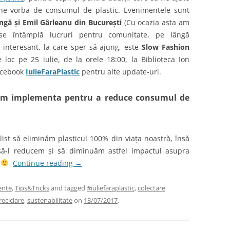
ine vorba de consumul de plastic. Evenimentele sunt
angă și Emil Gârleanu din București
(Cu ocazia asta am
 se întâmplă lucruri pentru comunitate, pe lângă
 interesant, la care sper să ajung, este
Slow Fashion
e loc pe 25 iulie, de la orele 18:00, la Biblioteca Ion
acebook
IulieFaraPlastic
pentru alte update-uri.
tem implementa pentru a reduce consumul de
ist să eliminăm plasticul 100% din viața noastră, însă
să-l reducem și să diminuăm astfel impactul asupra
e
Continue reading
→
ente
,
Tips&Tricks
and tagged
#iuliefaraplastic
,
colectare
reciclare
,
sustenabilitate
on
13/07/2017
.