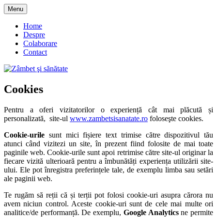
Skip
Menu
to
blog despre starea de bine :)
Zâmbet şi sănătate
content
Home
Despre
Colaborare
Contact
Cookies
Pentru a oferi vizitatorilor o experiență cât mai plăcută și
personalizată, site-ul
www.zambetsisanatate.ro
foloseşte cookies.
Cookie-urile
sunt mici fișiere text trimise către dispozitivul tău
atunci când vizitezi un site, în prezent fiind folosite de mai toate
paginile web. Cookie-urile sunt apoi retrimise către site-ul originar la
fiecare vizită ulterioară pentru a îmbunătăți experiența utilizării site-
ului. Ele pot înregistra preferințele tale, de exemplu limba sau setări
ale paginii web.
Te rugăm să reții că și terții pot folosi cookie-uri asupra cărora nu
avem niciun control. Aceste cookie-uri sunt de cele mai multe ori
analitice/de performanță. De exemplu,
Google Analytics
ne permite