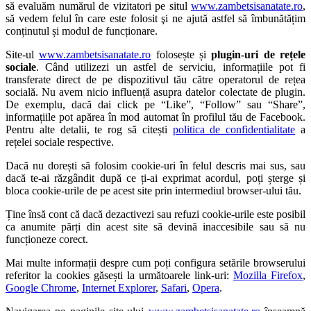
să evaluăm numărul de vizitatori pe situl
www.zambetsisanatate.ro
,
să vedem felul în care este folosit şi ne ajută astfel să îmbunătățim
conținutul și modul de funcționare.
Site-ul
www.zambetsisanatate.ro
folosește și
plugin-uri de rețele
sociale
. Când utilizezi un astfel de serviciu, informațiile pot fi
transferate direct de pe dispozitivul tău către operatorul de rețea
socială. Nu avem nicio influență asupra datelor colectate de plugin.
De exemplu, dacă dai click pe “Like”, “Follow” sau “Share”,
informațiile pot apărea în mod automat în profilul tău de Facebook.
Pentru alte detalii, te rog să citești
politica de confidentialitate
a
rețelei sociale respective.
Dacă nu dorești să folosim cookie-uri în felul descris mai sus, sau
dacă te-ai răzgândit după ce ți-ai exprimat acordul, poți șterge și
bloca cookie-urile de pe acest site prin intermediul browser-ului tău.
Ține însă cont că dacă dezactivezi sau refuzi cookie-urile este posibil
ca anumite părți din acest site să devină inaccesibile sau să nu
funcționeze corect.
Mai multe informații despre cum poți configura setările browserului
referitor la cookies găsești la următoarele link-uri:
Mozilla Firefox
,
Google Chrome
,
Internet Explorer
,
Safari
,
Opera
.