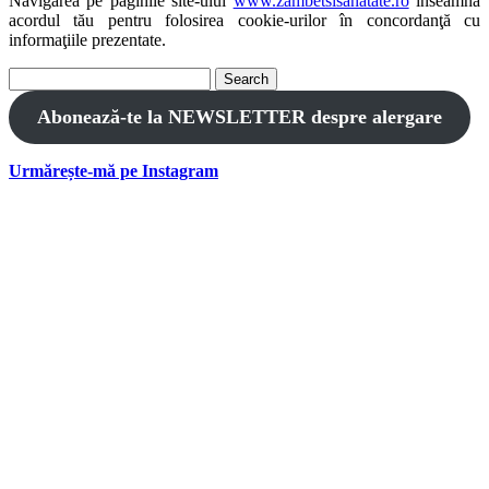
Navigarea pe paginile site-ului
www.zambetsisanatate.ro
înseamnă
acordul tău pentru folosirea cookie-urilor în concordanţă cu
informaţiile prezentate.
Search
for:
Abonează-te la NEWSLETTER despre alergare
Urmărește-mă pe Instagram