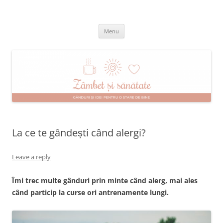
Skip
to
Zâmbet şi sănătate
content
blog despre starea de bine :)
Menu
La ce te gândești când alergi?
Leave a reply
Îmi trec multe gânduri prin minte când alerg, mai ales
când particip la curse ori antrenamente lungi.