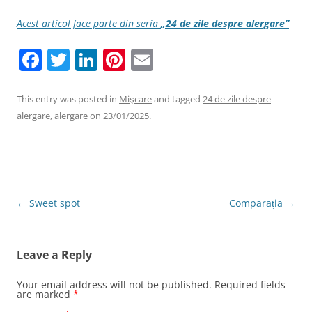
Acest articol face parte din seria
„24 de zile despre alergare
”
F
T
Li
Pi
E
a
w
n
nt
m
c
itt
k
er
ai
This entry was posted in
Mişcare
and tagged
24 de zile despre
alergare
,
alergare
on
23/01/2025
.
e
er
e
e
l
b
dI
st
o
n
o
Post
←
Sweet spot
Comparația
→
k
navigation
Leave a Reply
Your email address will not be published.
Required fields
are marked
*