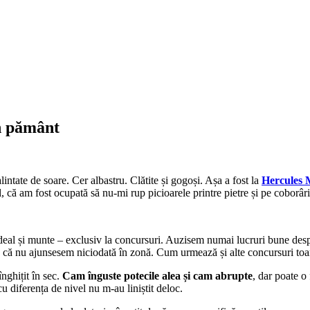
n pământ
lintate de soare. Cer albastru. Clătite și gogoși. Așa a fost la
Hercules 
, că am fost ocupată să nu-mi rup picioarele printre pietre și pe coborâr
 deal și munte – exclusiv la concursuri. Auzisem numai lucruri bune des
les că nu ajunsesem niciodată în zonă. Cum urmează și alte concursuri 
înghițit în sec.
Cam înguste potecile alea și cam abrupte
, dar poate o
u diferența de nivel nu m-au liniștit deloc.