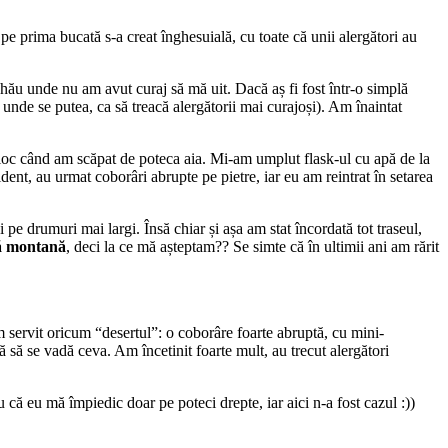
pe prima bucată s-a creat înghesuială, cu toate că unii alergători au
hău unde nu am avut curaj să mă uit. Dacă aș fi fost într-o simplă
o unde se putea, ca să treacă alergătorii mai curajoși). Am înaintat
 loc când am scăpat de poteca aia. Mi-am umplut flask-ul cu apă de la
ent, au urmat coborâri abrupte pe pietre, iar eu am reintrat în setarea
 pe drumuri mai largi. Însă chiar și așa am stat încordată tot traseul,
să montană
, deci la ce mă așteptam?? Se simte că în ultimii ani am rărit
 servit oricum “desertul”: o coborâre foarte abruptă, cu mini-
 să se vadă ceva. Am încetinit foarte mult, au trecut alergători
 că eu mă împiedic doar pe poteci drepte, iar aici n-a fost cazul :))