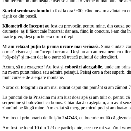
Din fericire, în dimineața cursei se anunța o vreme numai bună de alerga
Startul semimaratonului
a fost la ora 9:00, când ne-am avântat cu en
țâșnit ca din pușcă.
Kilometrii de început
au fost cu provocări pentru mine, din cauza pote
drumeție, aș fi făcut cale întoarsă; dar așa, fiind în concurs, i-am dat 
foarte greu, deși practic era drum drept.
M-am relaxat puțin la prima urcare mai serioasă.
Sună ciudată comb
o mică cișmea și am început urcarea. Deși nu am antrenament cu diferenț
“pâș-pâș” și m-am dat la o parte să treacă puhoiul de alergători.
Acum, să nu exagerez! Au fost și
coborâri alergabile
, unde am prins 
nu m-am putut relaxa sau admira peisajul. Peisaj care a fost superb, di
mult cursele de alergare montane.
Noroc cu fotografii că am mai ridicat capul din pământ și am zâmbit 
La punctul de la Prisăcina mi-am luat doar apă și am tulit-o, pentru că
serpentine și bolovănei ca bonus. Chiar dacă o așteptam, am avut senzați
zburând pe lângă mine. Am ezitat să merg pe micul pod și am luat-o pe 
Am trecut prin poarta de finiș în
2:47:43
, cu bucurie multă că gleznele
Am fost pe locul 10 din 123 de participante, ceea ce mi s-a părut wow! 