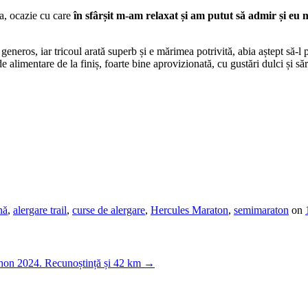
ea, ocazie cu care
în sfârșit m-am relaxat și am putut să admir și eu 
eneros, iar tricoul arată superb și e mărimea potrivită, abia aștept să-l p
 de alimentare de la finiș, foarte bine aprovizionată, cu gustări dulci și
nă
,
alergare trail
,
curse de alergare
,
Hercules Maraton
,
semimaraton
on
hon 2024. Recunoștință și 42 km
→