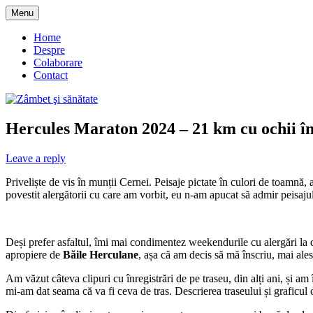
Skip
Menu
to
blog despre starea de bine :)
Zâmbet şi sănătate
content
Home
Despre
Colaborare
Contact
Hercules Maraton 2024 – 21 km cu ochii î
Leave a reply
Priveliște de vis în munții Cernei. Peisaje pictate în culori de toamnă, a
povestit alergătorii cu care am vorbit, eu n-am apucat să admir peisajul
Deși prefer asfaltul, îmi mai condimentez weekendurile cu alergări la
apropiere de
Băile Herculane
, așa că am decis să mă înscriu, mai a
Am văzut câteva clipuri cu înregistrări de pe traseu, din alți ani, și am 
mi-am dat seama că va fi ceva de tras. Descrierea traseului și graficul c