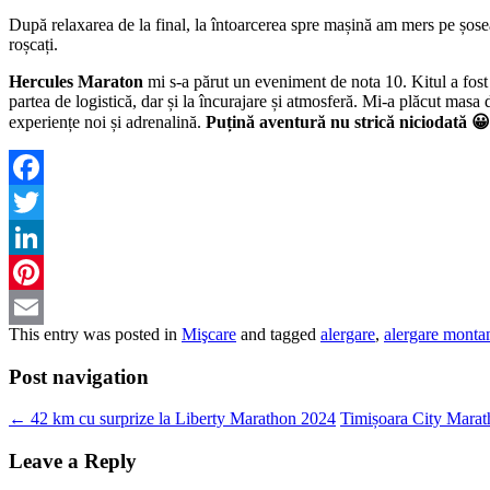
După relaxarea de la final, la întoarcerea spre mașină am mers pe șos
roșcați.
Hercules Maraton
mi s-a părut un eveniment de nota 10. Kitul a fost g
partea de logistică, dar și la încurajare și atmosferă. Mi-a plăcut masa
experiențe noi și adrenalină.
Puțină aventură nu strică niciodată 😀
Facebook
Twitter
LinkedIn
Pinterest
This entry was posted in
Mişcare
and tagged
alergare
,
alergare monta
Email
Post navigation
←
42 km cu surprize la Liberty Marathon 2024
Timișoara City Marat
Leave a Reply