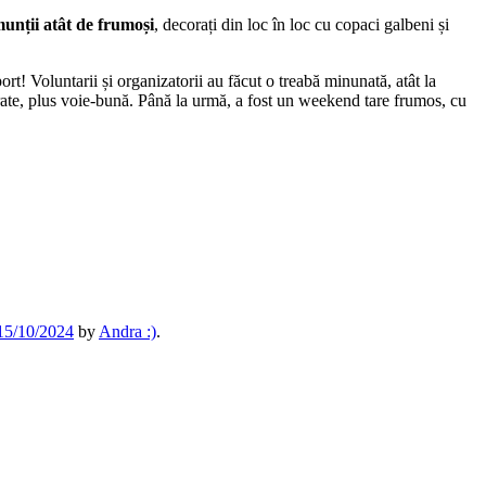
munții atât de frumoși
, decorați din loc în loc cu copaci galbeni și
ort! Voluntarii și organizatorii au făcut o treabă minunată, atât la
 sărate, plus voie-bună. Până la urmă, a fost un weekend tare frumos, cu
15/10/2024
by
Andra :)
.