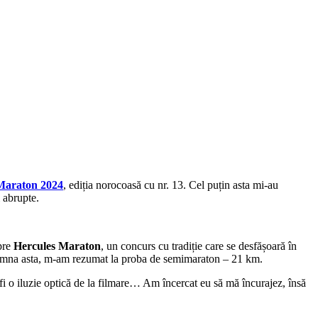
Maraton 2024
, ediția norocoasă cu nr. 13. Cel puțin asta mi-au
i abrupte.
pre
Hercules Maraton
, un concurs cu tradiție care se desfășoară în
toamna asta, m-am rezumat la proba de semimaraton – 21 km.
 fi o iluzie optică de la filmare… Am încercat eu să mă încurajez, însă