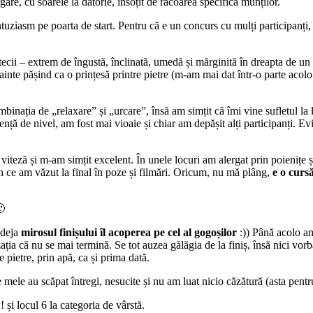
re, cu soarele la datorie, însoțit de răcoarea specifică munților.
tuziasm pe poarta de start. Pentru că e un concurs cu mulți participanți, 
cii – extrem de îngustă, înclinată, umedă și mărginită în dreapta de un 
înainte pășind ca o prințesă printre pietre (m-am mai dat într-o parte acol
inația de „relaxare” și „urcare”, însă am simțit că îmi vine sufletul la
ă de nivel, am fost mai vioaie și chiar am depășit alți participanți. Evid
viteză și m-am simțit excelent. În unele locuri am alergat prin poienițe și
n ce am văzut la final în poze și filmări. Oricum, nu mă plâng,
e o cur
🙂
 deja
mirosul finișului îl acoperea pe cel al gogoșilor
:)) Până acolo am
a că nu se mai termină. Se tot auzea gălăgia de la finiș, însă nici vorbă
pietre, prin apă, ca și prima dată.
 mele au scăpat întregi, nesucite și nu am luat nicio căzătură (asta pentru
și locul 6 la categoria de vârstă.