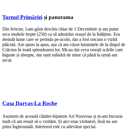
Turnul Primăriei
și panorama
Din fericire, l-am găsit deschis chiar de 1 Decembrie și am putut
urca multele trepte (250) ca să admirăm orașul de la înălțime. Era
destulă lume care se perinda pe-acolo, dar a fost oricum o vizită
plăcută. Am ajuns la apus, așa că am văzut luminițele de la târgul de
Crăciun în toată splendoarea lor. Mi-au dat ceva emoții scările cam
înguste și abrupte, dar sunt mândră de mine că până la urmă am
urcat.
Casa Darvas-La Roche
Auzisem de această clădire-bijuterie Art Nouveau și m-am bucurat
mult că am reușit să o vizităm. Și aici erau vizitatori, însă nu am
prins înghesuială. Interiorul este cu adevărat special.