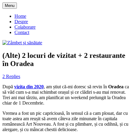
Skip
Menu
to
blog despre starea de bine :)
Zâmbet şi sănătate
content
Home
Despre
Colaborare
Contact
(Alte) 2 locuri de vizitat + 2 restaurante
în Oradea
2 Replies
D
upă
vizita din 2020
, am știut că-mi doresc să revin în
Oradea
ca
să văd cum s-a mai schimbat orașul și ce clădiri s-au mai renovat.
Trei ani mai târziu, am planificat un weekend prelungit la Oradea
chiar de 1 Decembrie.
Vremea a fost un pic capricioasă, în sensul că a cam plouat, dar cu
toate astea am reușit să avem câteva zile minunate în capitala
românească Art Nouveau. A fost și cu plimbare, și cu odihnă, și cu
alergare, și cu mâncat chestii delicioase.