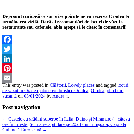
Deja sunt curioasă ce surprize plăcute ne va rezerva Oradea la
următoarea vizită. Dacă ai recomandări de locuri de văzut și
restaurante sau cafenele, abia aștept să le citesc în comentarii!
Facebook
Twitter
LinkedIn
Pinterest
This entry was posted in
Călătorii
,
Lovely places
and tagged
locuri
Email
de văzut în Oradea
,
obiective turistice Oradea
,
Oradea
,
plimbare
,
vacanţă
on
03/01/2024
by
Andra :)
.
Post navigation
←
Castele cu grădini superbe în Italia: Duino și Miramare (+ câteva
ore în Trieste)
Scurtă recapitulare pe 2023 din Timișoara, Capitală
Culturală Europeană
→