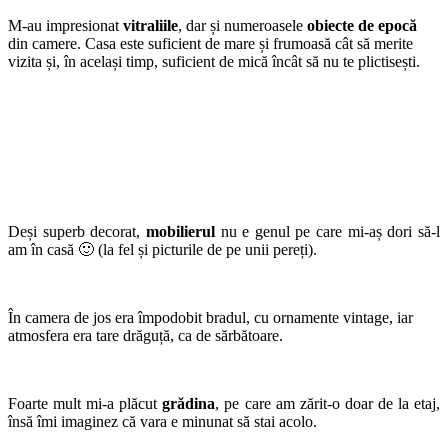
M-au impresionat
vitraliile
, dar și numeroasele
obiecte de epocă
din camere. Casa este suficient de mare și frumoasă cât să merite
vizita și, în același timp, suficient de mică încât să nu te plictisești.
Deși superb decorat,
mobilierul
nu e genul pe care mi-aș dori să-l
am în casă 🙂 (la fel și picturile de pe unii pereți).
În camera de jos era împodobit bradul, cu ornamente vintage, iar
atmosfera era tare drăguță, ca de sărbătoare.
Foarte mult mi-a plăcut
grădina
, pe care am zărit-o doar de la etaj,
însă îmi imaginez că vara e minunat să stai acolo.