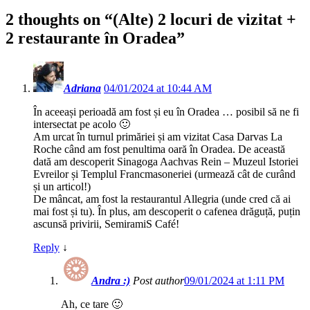
2 thoughts on “
(Alte) 2 locuri de vizitat +
2 restaurante în Oradea
”
Adriana
04/01/2024 at 10:44 AM
În aceeași perioadă am fost și eu în Oradea … posibil să ne fi
intersectat pe acolo 🙂
Am urcat în turnul primăriei și am vizitat Casa Darvas La
Roche când am fost penultima oară în Oradea. De această
dată am descoperit Sinagoga Aachvas Rein – Muzeul Istoriei
Evreilor și Templul Francmasoneriei (urmează cât de curând
și un articol!)
De mâncat, am fost la restaurantul Allegria (unde cred că ai
mai fost și tu). În plus, am descoperit o cafenea drăguță, puțin
ascunsă privirii, SemiramiS Café!
Reply
↓
Andra :)
Post author
09/01/2024 at 1:11 PM
Ah, ce tare 🙂