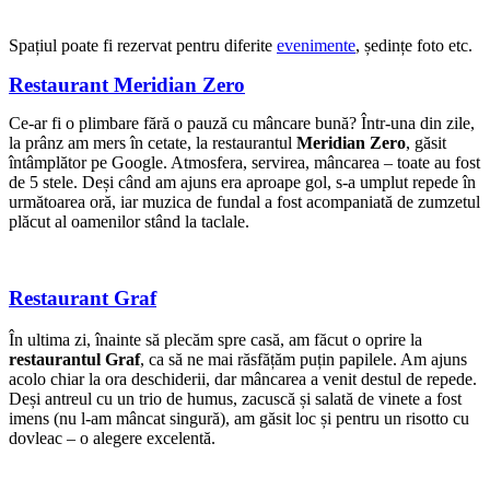
Spațiul poate fi rezervat pentru diferite
evenimente
, ședințe foto etc.
Restaurant Meridian Zero
Ce-ar fi o plimbare fără o pauză cu mâncare bună? Într-una din zile,
la prânz am mers în cetate, la restaurantul
Meridian Zero
, găsit
întâmplător pe Google. Atmosfera, servirea, mâncarea – toate au fost
de 5 stele. Deși când am ajuns era aproape gol, s-a umplut repede în
următoarea oră, iar muzica de fundal a fost acompaniată de zumzetul
plăcut al oamenilor stând la taclale.
Restaurant Graf
În ultima zi, înainte să plecăm spre casă, am făcut o oprire la
restaurantul Graf
, ca să ne mai răsfățăm puțin papilele. Am ajuns
acolo chiar la ora deschiderii, dar mâncarea a venit destul de repede.
Deși antreul cu un trio de humus, zacuscă și salată de vinete a fost
imens (nu l-am mâncat singură), am găsit loc și pentru un risotto cu
dovleac – o alegere excelentă.