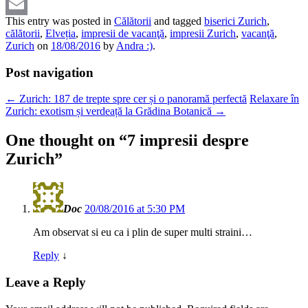
Pinterest
This entry was posted in
Călătorii
and tagged
biserici Zurich
,
Email
călătorii
,
Elveția
,
impresii de vacanţă
,
impresii Zurich
,
vacanţă
,
Zurich
on
18/08/2016
by
Andra :)
.
Post navigation
←
Zurich: 187 de trepte spre cer și o panoramă perfectă
Relaxare în
Zurich: exotism și verdeață la Grădina Botanică
→
One thought on “
7 impresii despre
Zurich
”
Doc
20/08/2016 at 5:30 PM
Am observat si eu ca i plin de super multi straini…
Reply
↓
Leave a Reply