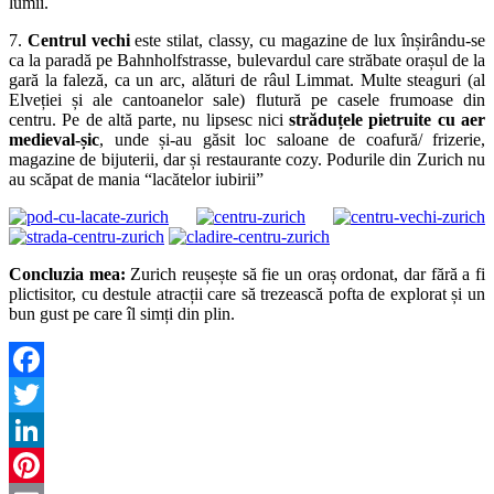
lumii.
7.
Centrul vechi
este stilat, classy, cu magazine de lux înșirându-se
ca la paradă pe Bahnholfstrasse, bulevardul care străbate orașul de la
gară la faleză, ca un arc, alături de râul Limmat. Multe steaguri (al
Elveției și ale cantoanelor sale) flutură pe casele frumoase din
centru. Pe de altă parte, nu lipsesc nici
străduțele pietruite cu aer
medieval-șic
, unde și-au găsit loc saloane de coafură/ frizerie,
magazine de bijuterii, dar și restaurante cozy. Podurile din Zurich nu
au scăpat de mania “lacătelor iubirii”
Concluzia mea:
Zurich reușește să fie un oraș ordonat, dar fără a fi
plictisitor, cu destule atracții care să trezească pofta de explorat și un
bun gust pe care îl simți din plin.
Facebook
Twitter
LinkedIn