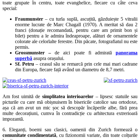
toate grupate în centru, toate evanghelice, fiecare cu câte ceva
special:
Fraumunster
– cu turla suplă, ascuțită, găzduiește 5 vitralii
enorme lucrate de Marc Chagall (1970). A meritat să dau 2
franci (donație recomandată, pentru care am primit bon și
bilet) pentru a le admira îndeaproape, alături de ornamentele
colorate ale celorlalte ferestre. Din păcate, fotografiatul nu este
permis.
Grossmunster –
de aici poate fi admirată
panorama
superbă
asupra orașului.
Sf. Petru
– ceasul său se remarcă prin cele mai mari cadrane
din Europa, fiecare față având un diametru de 8,7 metri.
Am fost uimită de
simplitatea interioarelor
– lipsesc statuile sau
picturile cu care mă obișnuisem în bisericile catolice sau ortodoxe,
așa că am avut un mic șoc să descopăr încăperile albe, fără prea
multe decorațiuni, cumva în contradicție cu arhitectura extrerioară
impozantă.
6. Eleganți, boemi sau clasici, oamenii din Zurich formează o
comunitate condimentată
, cu fizionomii variate, din toate colțurile