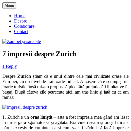
Skip
Menu
to
blog despre starea de bine :)
Zâmbet şi sănătate
content
Home
Despre
Colaborare
Contact
7 impresii despre Zurich
1 Reply
Despre
Zurich
știam că e unul dintre cele mai civilizate orașe ale
Europei, cu un nivel de trai foarte ridicat. Auzisem că e scump și nu
foarte turistic, însă mi-am propus să plec fără prejudecăți limitative în
bagaj. După câteva zile petrecute aici, am tras linie și iată cu ce am
rămas:
1. Zurich e un
oraș liniștit
– asta a fost impresia mea gând am lăsat
în urmă gara zgomotoasă și agitată. Era vineri seară și orașul mi s-a
părut excesiv de cuminte, ca și cum s-ar fi stăduit să facă impresie