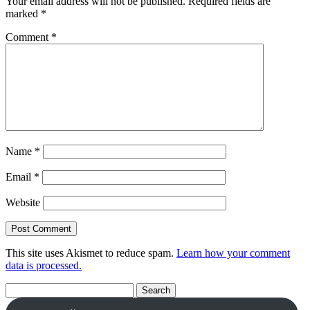
Your email address will not be published.
Required fields are
marked
*
Comment
*
Name
*
Email
*
Website
This site uses Akismet to reduce spam.
Learn how your comment
data is processed.
Search
for: