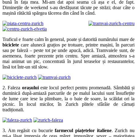
bună în fața mea. Mi-am dat apoi seama că așa e el, de fapt.
Diminețile de weekend s-au desfășurat tăcute pe străzi; doar câte o
mașină rătăcită spărgea tăcerea din când în când.
Traficul e foarte calm în general, poate și datorită numărului mare de
biciclete
care alunecă grațios pe trotuare, printre mașini, în parcuri
sau pe faleză – peste tot pe unde apucă, adică. Tramvaiele sunt, de
asemenea, foarte prezente prin centru. Spre amiază, atmosfera s-a
mai animat un pic, concentrată în jurul teraselor și restaurantelor,
însă tot într-un stil slow.
2. Faleza
orașului
este locul perfect pentru promenadă. Sâmbătă și
duminică după-amiază parcurile de pe malul lacului sunt însuflețite
de lume care iese la plimbare, la o baie de soare, la scăldat ori la
picnic. În locul micilor, în Zurich plitele sfârâie de cârnați
tradiționali.
3. Am regăsit cu bucurie
farmecul piațetelor italiene
. Zurich nu
mi-a lăsat impresia de oraș măreț, impunător, sever – majoritatea