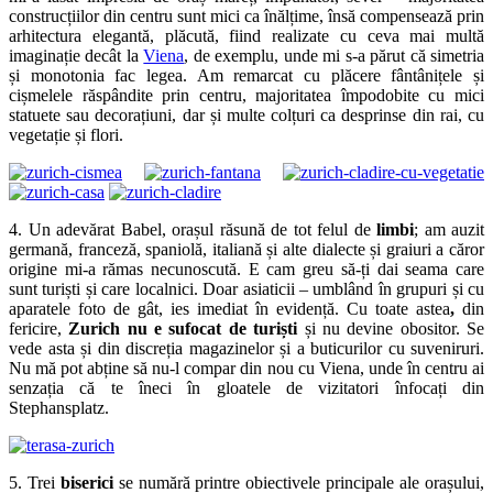
construcțiilor din centru sunt mici ca înălțime, însă compensează prin
arhitectura elegantă, plăcută, fiind realizate cu ceva mai multă
imaginație decât la
Viena
, de exemplu, unde mi s-a părut că simetria
și monotonia fac legea. Am remarcat cu plăcere fântânițele și
cișmelele răspândite prin centru, majoritatea împodobite cu mici
statuete sau decorațiuni, dar și multe colțuri ca desprinse din rai, cu
vegetație și flori.
4. Un adevărat Babel, orașul răsună de tot felul de
limbi
; am auzit
germană, franceză, spaniolă, italiană și alte dialecte și graiuri a căror
origine mi-a rămas necunoscută. E cam greu să-ți dai seama care
sunt turiști și care localnici. Doar asiaticii – umblând în grupuri și cu
aparatele foto de gât, ies imediat în evidență. Cu toate astea
,
din
fericire,
Zurich nu e sufocat de turiști
și nu devine obositor. Se
vede asta și din discreția magazinelor și a buticurilor cu suveniruri.
Nu mă pot abține să nu-l compar din nou cu Viena, unde în centru ai
senzația că te îneci în gloatele de vizitatori înfocați din
Stephansplatz.
5. Trei
biserici
se numără printre obiectivele principale ale orașului,